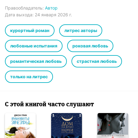
Правообладатель:
Автор
Дата выхода:
24 января 2026 г.
курортный роман
литрес авторы
любовные испытания
роковая любовь
романтическая любовь
страстная любовь
только на литрес
С этой книгой часто слушают