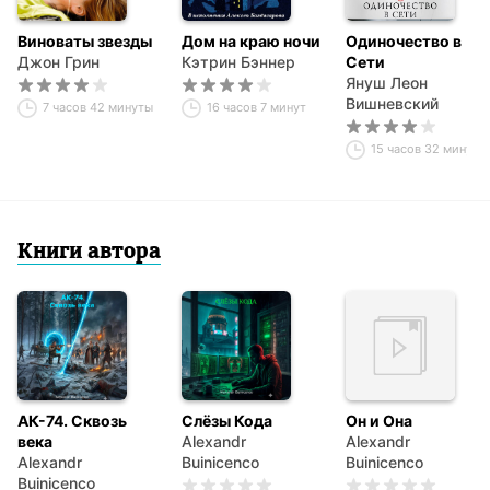
Виноваты звезды
Дом на краю ночи
Одиночество в
Джон Грин
Кэтрин Бэннер
Сети
Януш Леон
Вишневский
7 часов 42 минуты
16 часов 7 минут
15 часов 32 минуты
Книги автора
АК-74. Сквозь
Слёзы Кода
Он и Она
века
Alexandr
Alexandr
Alexandr
Buinicenco
Buinicenco
Buinicenco