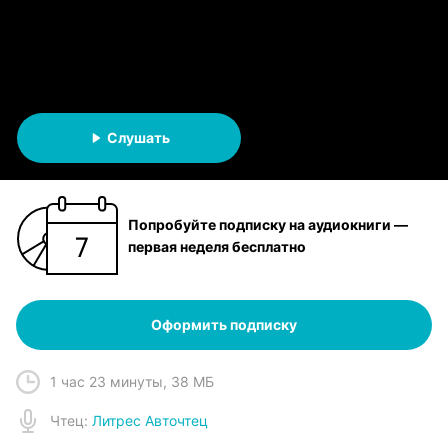
Alexandr Buinicenco
АУДИОКНИГА
Слушать
Попробуйте подписку на аудиокниги —
первая неделя бесплатно
Оформить подписку
1 час 23 минуты
,
38 МБ
Чтец
:
Литрес Авточтец