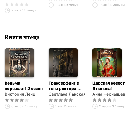
1 час 39 минут
1 час 23 минуты
2 часа 13 минут
Книги чтеца
Ведьма
Трансерфинг в
Царская невеста.
порешает! 2 сезон
тени ректора.
Я попала!
Виктория Ленц
Книга первая.
Светлана Ланская
Анна Чернышева
8 часов 25 минут
1 час 15 минут
9 часов 37 минут