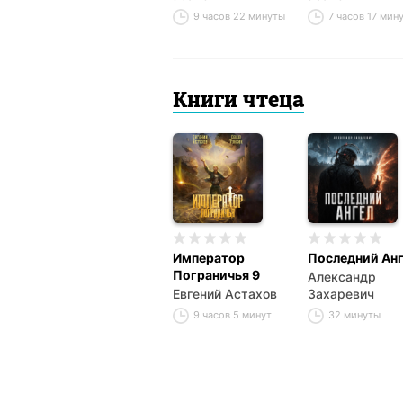
9 часов 22 минуты
7 часов 17 мин
Книги чтеца
Император
Последний Ан
Пограничья 9
Александр
Евгений Астахов
Захаревич
9 часов 5 минут
32 минуты