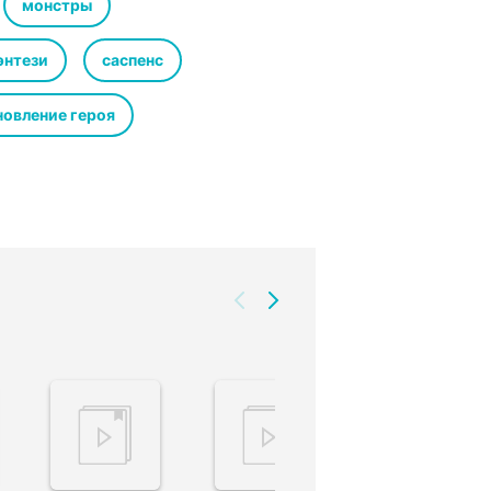
монстры
энтези
саспенс
новление героя