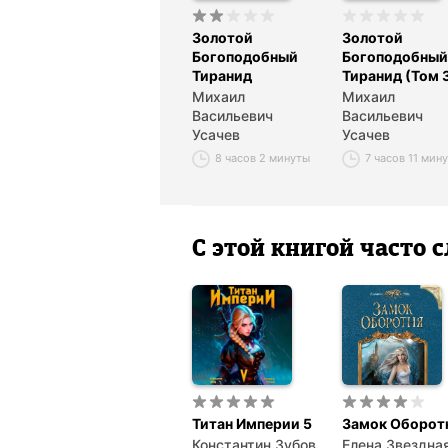
Золотой
Золотой
Богоподобный
Богоподобный
Тиранид
Тиранид (Том 
Михаил
Михаил
Васильевич
Васильевич
Усачев
Усачев
8 часов 2 минуты
7 часов 11 мин
С этой книгой часто
Титан Империи 5
Замок Оборот
Константин Зубов
Елена Звездна