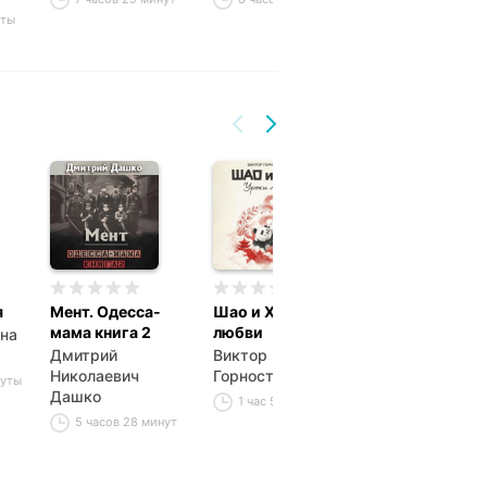
уты
я
Мент. Одесса-
Шао и Хао. Уроки
Император
мама книга 2
любви
Пограничья 8
на
Дмитрий
Виктор
Евгений Астах
Николаевич
Горностаев
нуты
9 часов
Дашко
1 час 52 минуты
5 часов 28 минут