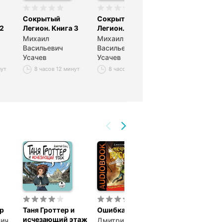
Сокрытый
Сокрытый
Золотой
 2
Легион. Книга 3
Легион. Книга 4
Богоподобны
Тиранид (Том 
Михаил
Михаил
Васильевич
Васильевич
Михаил
Усачев
Усачев
Васильевич
Усачев
нут
8 часов 12 минут
8 часов
8 часов 12 ми
р
Таня Гроттер и
Ошибка грифона
Искатели вет
исчезающий этаж
вич
Дмитрий
Алексей Пехо