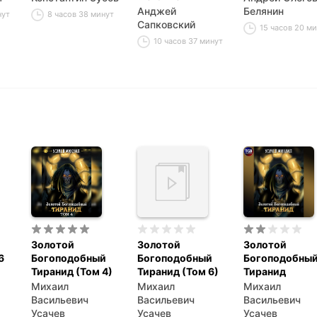
Анджей
Белянин
нут
8 часов 38 минут
Сапковский
15 часов 20 м
10 часов 37 минут
Золотой
Золотой
Золотой
6
Богоподобный
Богоподобный
Богоподобны
Тиранид (Том 4)
Тиранид (Том 6)
Тиранид
Михаил
Михаил
Михаил
Васильевич
Васильевич
Васильевич
Усачев
Усачев
Усачев