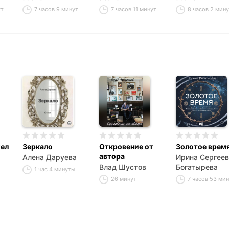
ут
7 часов 9 минут
7 часов 11 минут
8 часов 2 мин
гел
Зеркало
Откровение от
Золотое врем
автора
Алена Даруева
Ирина Сергеев
Влад Шустов
Богатырева
1 час 4 минуты
26 минут
7 часов 53 ми