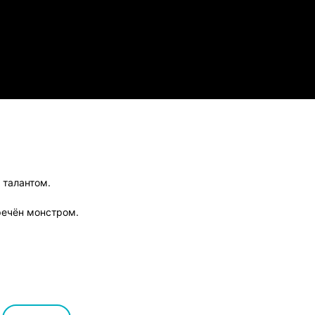
ndroid
 талантом.
речён монстром.