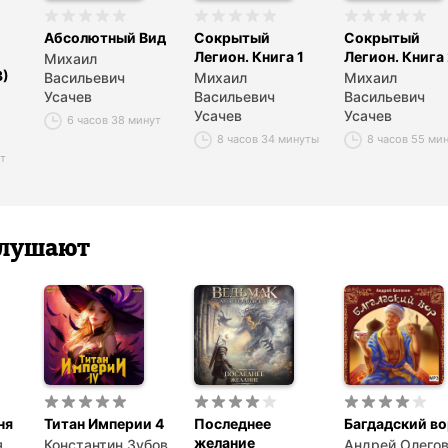
Абсолютный Вид
Сокрытый
Сокрытый
Легион. Книга 1
Легион. Книга
Михаил
3)
Васильевич
Михаил
Михаил
Усачев
Васильевич
Васильевич
Усачев
Усачев
6 часов 38 минут
8 часов 34 минуты
8 часов 55 ми
ут
 слушают
ня
Титан Империи 4
Последнее
Багдадский во
желание
я
Константин Зубов
Андрей Олего