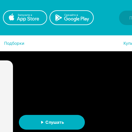
Подборки
Куп
Золотой Богоподобный
2)
Михаил Васильевич Усачев
Вселенная Golden Gods
АУДИОКНИГА
Слушать