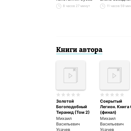
8 часов 27 минут
11 часов 59 ми
Книги автора
Золотой
Сокрытый
Богоподобный
Легион. Книга 
Тиранид (Том 2)
(финал)
Михаил
Михаил
Васильевич
Васильевич
Усачев
Усачев