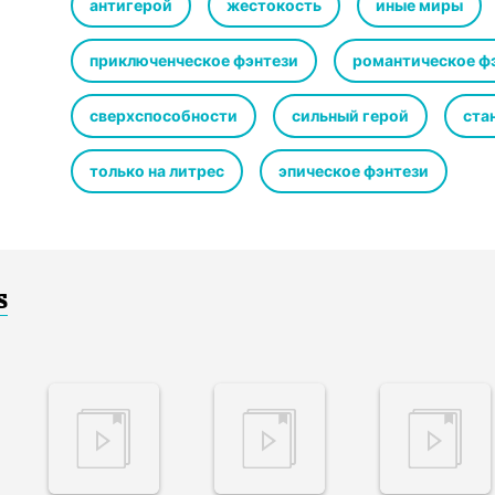
антигерой
жестокость
иные миры
приключенческое фэнтези
романтическое ф
сверхспособности
сильный герой
ста
только на литрес
эпическое фэнтези
s