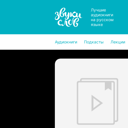
Лучшие
аудиокниги
на русском
языке
Аудиокниги
Подкасты
Лекции