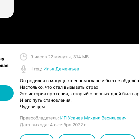
Слушать на iOS
Слушать на A
9 часов 22 минуты
,
314 МБ
ку
рвая
Чтец
:
Илья Дементьев
Он родился в могущественном клане и был не обделён
Настолько, что стал вызывать страх.
Это история про гения, который с первых дней был на
И его путь становления.
Чудовищем.
Правообладатель:
ИП Усачев Михаил Васильевич
Дата выхода:
4 октября 2022 г.