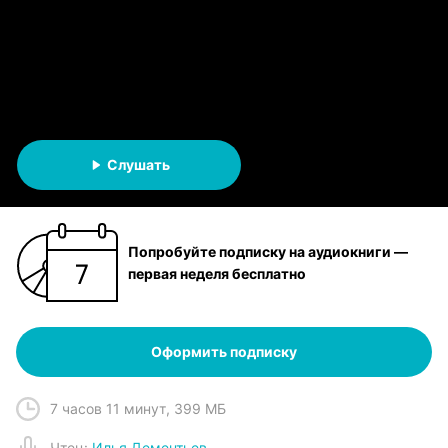
Михаил Васильевич Усачев
АУДИОКНИГА
Вселенная Golden Gods
Слушать
Попробуйте подписку на аудиокниги —
первая неделя бесплатно
Оформить подписку
7 часов 11 минут
,
399 МБ
Чтец
:
Илья Дементьев