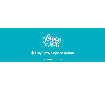
Слушать
в приложении
Лучшие
аудиокниги
на русском
языке
Условия использования
Политика конфиденциальности
Справочный центр