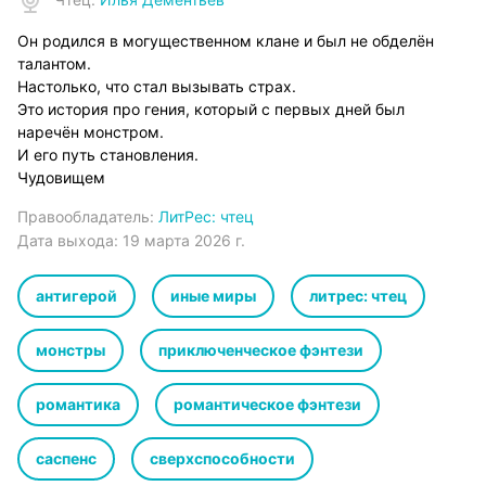
Он родился в могущественном клане и был не обделён
талантом.
Настолько, что стал вызывать страх.
Это история про гения, который с первых дней был
наречён монстром.
И его путь становления.
Чудовищем
Правообладатель:
ЛитРес: чтец
Дата выхода:
19 марта 2026 г.
антигерой
иные миры
литрес: чтец
монстры
приключенческое фэнтези
романтика
романтическое фэнтези
саспенс
сверхспособности