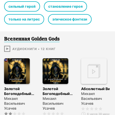
сильный герой
становление героя
только на литрес
эпическое фэнтези
Вселенная Golden Gods
АУДИОКНИГИ
•
12
КНИГ
Золотой
Золотой
Абсолютный Вид
Богоподобный
Богоподобный
Михаил
Тиранид
Михаил
Тиранид (Том 3)
Михаил
Васильевич
Васильевич
Васильевич
Усачев
Усачев
Усачев
6 часов 38 минут