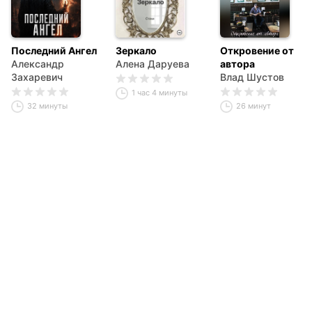
Последний Ангел
Зеркало
Откровение от
Александр
Алена Даруева
автора
Захаревич
Влад Шустов
1 час 4 минуты
32 минуты
26 минут