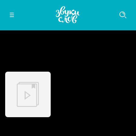
Слушайте в мобильном приложении
iOS
Android
Золотой Богоподобный Тиранид (Том 6)