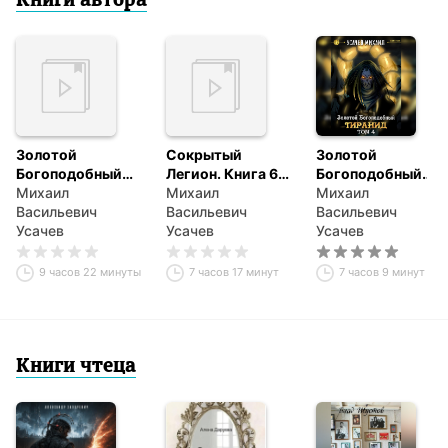
Книги автора
Золотой
Сокрытый
Золотой
Богоподобный
Легион. Книга 6
Богоподобный
Тиранид (Том 2)
Михаил
(финал)
Михаил
Тиранид (Том 4)
Михаил
Васильевич
Васильевич
Васильевич
Усачев
Усачев
Усачев
9 часов 22 минуты
7 часов 17 минут
7 часов 9 минут
Книги чтеца