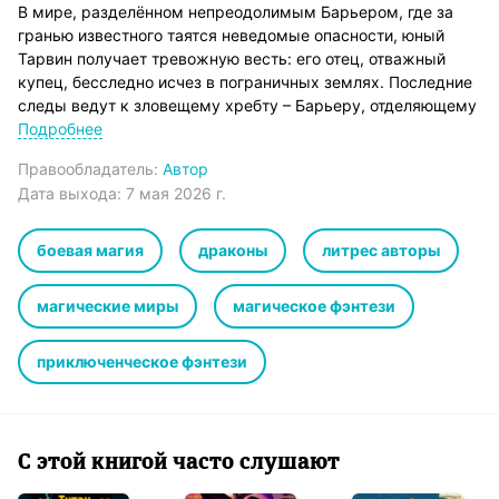
В мире, разделённом непреодолимым Барьером, где за
гранью известного таятся неведомые опасности, юный
Тарвин получает тревожную весть: его отец, отважный
купец, бесследно исчез в пограничных землях. Последние
следы ведут к зловещему хребту – Барьеру, отделяющему
привычный мир от мрачной неизвестности.
Подробнее
Ходят пугающие слухи: к пропаже причастен тёмный маг,
Правообладатель:
Автор
чья тень давно нависает над окраинами цивилизованных
Дата выхода:
7 мая 2026 г.
земель. Не обращая внимания на предостережения,
Тарвин принимает решение – он отправится в путь, чтобы
найти отца и раскрыть тайну его исчезновения.
боевая магия
драконы
литрес авторы
Но путешествие к Барьеру – не просто дальний поход. Это
испытание, которое проверит на прочность волю,
магические миры
магическое фэнтези
мужество и веру героя.
приключенческое фэнтези
С этой книгой часто слушают