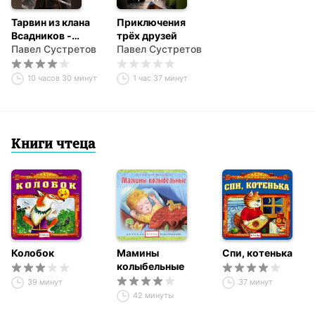
Тарвин из клана
Приключения
Всадников -
трёх друзей
Принц
Павел Сустретов
Павел Сустретов
10 часов 30 минут
1 час 37 минут
Книги чтеца
Колобок
Мамины
Спи, котенька
колыбельные
39 минут
37 минут
42 минуты