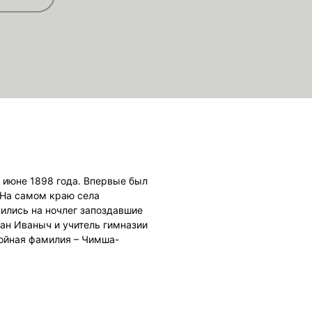
– июне 1898 года. Впервые был
 На самом краю села
ились на ночлег запоздавшие
ван Иваныч и учитель гимназии
войная фамилия – Чимша-
й губернии звали просто по имени и
иехал теперь на охоту, чтобы
ин каждое лето гостил у графов П.
узыка в аудиорассказе :