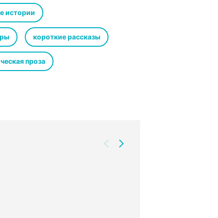
е истории
уры
короткие рассказы
ческая проза