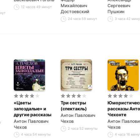
Михайлович
Сергеевич
12 часов 49 минут
Достоевский
Пушкин
инут
24 часа 59 минут
3 часа 42 мин
«Цветы
Три сестры
Юмористичес
запоздалые» и
(спектакль)
рассказы Ант
другие рассказы
Чехонте
Антон Павлович
Антон Павлович
Чехов
Антон Павлови
т
Чехов
Чехов
2 часа 52 минуты
4 часа 54 минуты
4 часа 16 мину