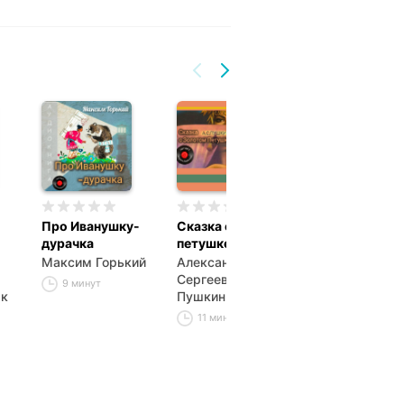
Про Иванушку-
Сказка о золотом
Брак по расчё
дурачка
петушке
Антон Павлов
Максим Горький
Александр
Чехов
Сергеевич
9 минут
11 минут
як
Пушкин
11 минут