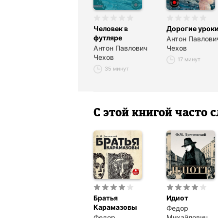
Человек в
Дорогие урок
футляре
Антон Павлови
Антон Павлович
Чехов
Чехов
17 минут
35 минут
С этой книгой часто
Братья
Идиот
Карамазовы
Федор
Федор
Михайлович