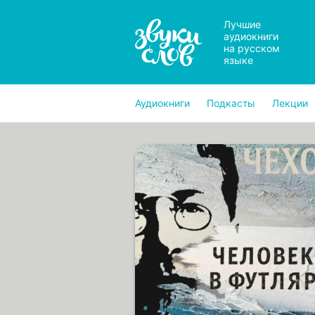
Лучшие
аудиокниги
на русском
языке
Аудиокниги
Подкасты
Лекции