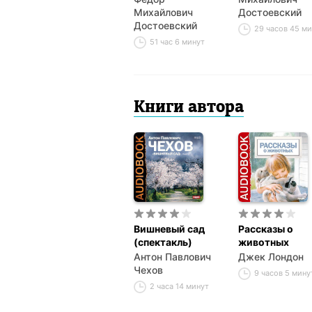
Михайлович
Достоевский
Достоевский
29 часов 45 м
51 час 6 минут
Книги автора
Вишневый сад
Рассказы о
(спектакль)
животных
Антон Павлович
Джек Лондон
Чехов
9 часов 5 мину
2 часа 14 минут