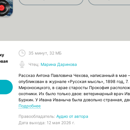
35 минут
,
32 МБ
ку
рвая
Чтец
:
Марина Даринова
Рассказ Антона Павловича Чехова, написанный в мае 
опубликован в журнале «Русская мысль», 1898 год, 7.
Мироносицкого, в сарае старосты Прокофия располож
охотники. Их было только двое: ветеринарный врач И
Буркин. У Ивана Иваныча была довольно странная, д
Гималайский, которая совсем не шла ему, и его во все
Подробнее
отчеству; он жил около города на конском заводе и пр
Правообладатель:
Аудио от автора
подышать чистым воздухом. Учитель же гимназии Бурк
Дата выхода:
12 мая 2026 г.
и в этой местности давно уже был своим человеком. М