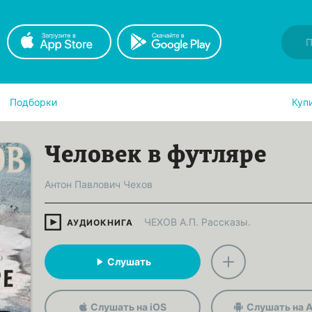
Подборки
Куп
Человек в футляре
Антон Павлович Чехов
ЧЕХОВ А.П. Рассказы.
АУДИОКНИГА
Слушать
Слушать на iOS
Слушать на A