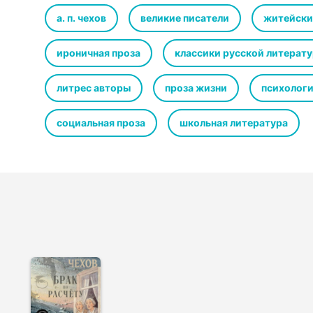
Kevin MacLeod
License: Creative Commons CC BY 3.0
а. п. чехов
великие писатели
житейски
ироничная проза
классики русской литерат
литрес авторы
проза жизни
психологи
социальная проза
школьная литература