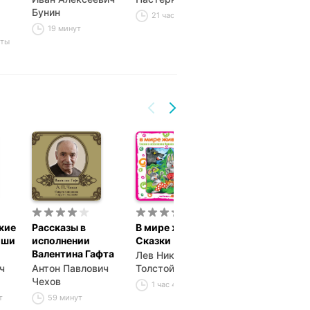
Бунин
авторов
21 час 29 минут
19 минут
1 час 26 минут
уты
кие
Рассказы в
В мире животных.
Три года
оши
исполнении
Сказки
Антон Павлов
Валентина Гафта
Лев Николаевич
Чехов
ч
Антон Павлович
Толстой
3 часа 27 мин
Чехов
1 час 43 минуты
т
59 минут