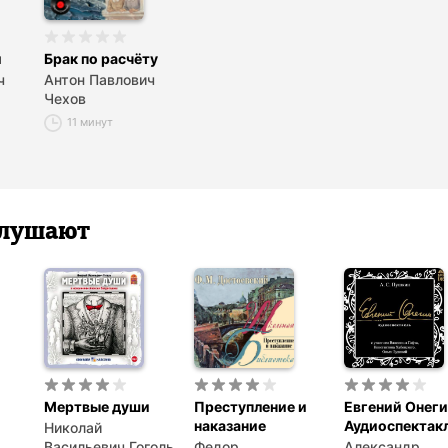
и
Брак по расчёту
ч
Антон Павлович
Чехов
11 минут
 слушают
Мертвые души
Преступление и
Евгений Онеги
наказание
Аудиоспектак
Николай
Васильевич Гоголь
Федор
Александр