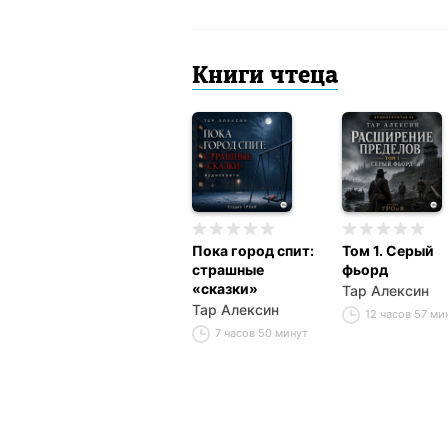
Книги чтеца
Пока город спит:
Том 1. Серый
страшные
фьорд
«сказки»
Тар Алексин
Тар Алексин
12 часов 57 ми
7 часов 50 минут