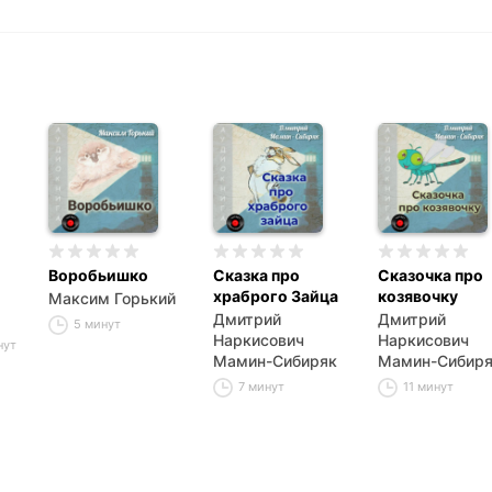
Воробьишко
Сказка про
Сказочка про
храброго Зайца
козявочку
Максим Горький
Дмитрий
Дмитрий
5 минут
Наркисович
Наркисович
нут
Мамин-Сибиряк
Мамин-Сибир
7 минут
11 минут