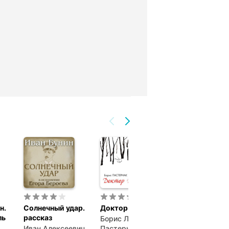
н.
Солнечный удар.
Доктор Живаго
Истории гене
ль
рассказ
Шера
Борис Леонидович
Иван Алексеевич
Пастернак
Коллектив