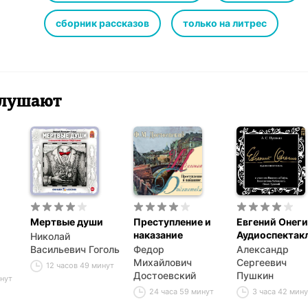
сборник рассказов
только на литрес
 слушают
Мертвые души
Преступление и
Евгений Онеги
наказание
Аудиоспектак
Николай
Васильевич Гоголь
Федор
Александр
Михайлович
Сергеевич
12 часов 49 минут
Достоевский
Пушкин
инут
24 часа 59 минут
3 часа 42 мин