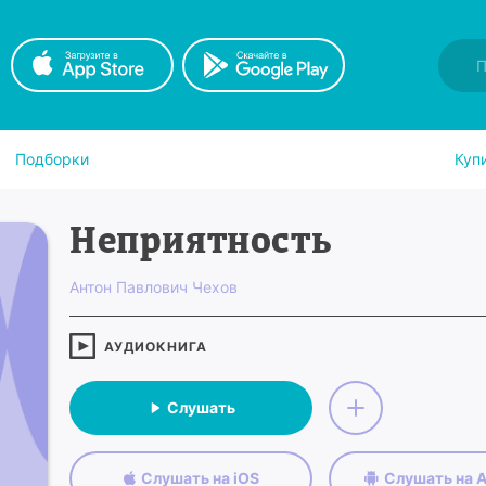
Подборки
Куп
Неприятность
Антон Павлович Чехов
АУДИОКНИГА
Слушать
Слушать на iOS
Слушать на A