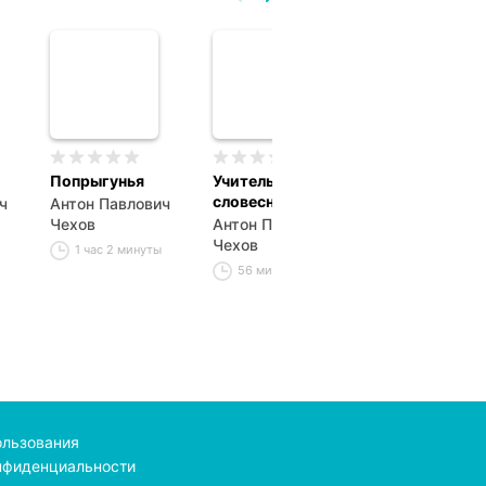
Попрыгунья
Учитель
Дом с мезони
словесности
ч
Антон Павлович
Антон Павлов
Чехов
Антон Павлович
Чехов
Чехов
1 час 2 минуты
42 минуты
56 минут
ользования
нфиденциальности