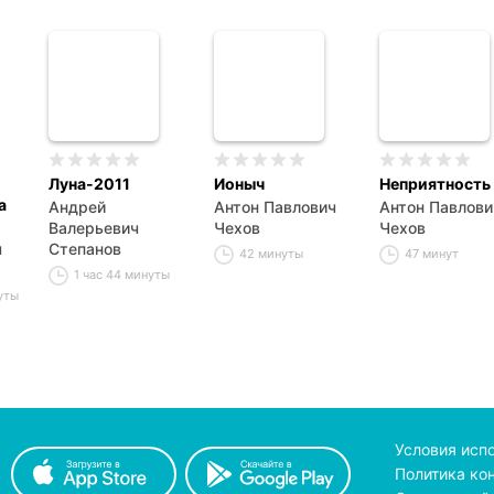
Луна-2011
Ионыч
Неприятность
а
Андрей
Антон Павлович
Антон Павлови
Валерьевич
Чехов
Чехов
ч
Степанов
42 минуты
47 минут
1 час 44 минуты
уты
Условия исп
Политика ко