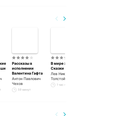
кие
Рассказы в
В мире животных.
Три года
оши
исполнении
Сказки
Антон Павлов
Валентина Гафта
Лев Николаевич
Чехов
ч
Антон Павлович
Толстой
3 часа 27 мин
Чехов
1 час 43 минуты
т
59 минут