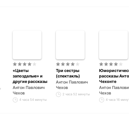
«Цветы
Три сестры
Юмористичес
запоздалые» и
(спектакль)
рассказы Ант
другие рассказы
Чехонте
Антон Павлович
Антон Павлович
Чехов
Антон Павлови
т
Чехов
Чехов
2 часа 52 минуты
4 часа 54 минуты
4 часа 16 мину