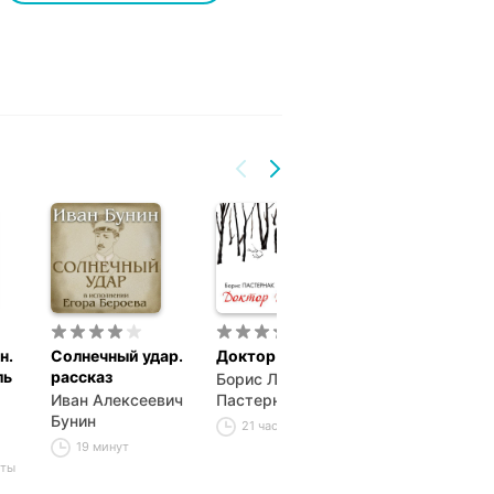
н.
Солнечный удар.
Доктор Живаго
Война и мир. 
ль
рассказ
1
Борис Леонидович
Иван Алексеевич
Пастернак
Лев Николаев
Бунин
Толстой
21 час 29 минут
19 минут
18 часов 59 м
уты