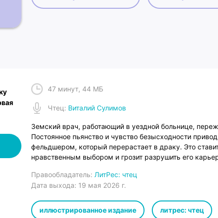
47 минут
,
44 МБ
ку
рвая
Чтец
:
Виталий Сулимов
Земский врач, работающий в уездной больнице, переж
Постоянное пьянство и чувство безысходности привод
фельдшером, который перерастает в драку. Это став
нравственным выбором и грозит разрушить его карьер
Правообладатель:
ЛитРес: чтец
Дата выхода:
19 мая 2026 г.
иллюстрированное издание
литрес: чтец