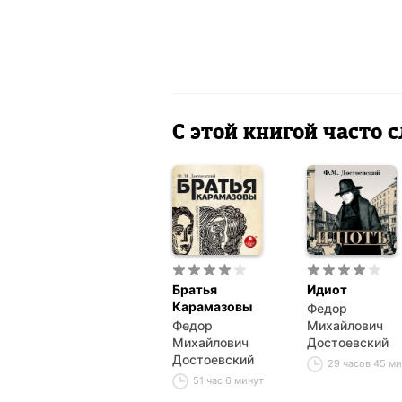
С этой книгой часто
Братья
Идиот
Карамазовы
Федор
Федор
Михайлович
Михайлович
Достоевский
Достоевский
29 часов 45 м
51 час 6 минут