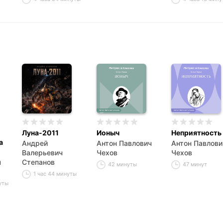
Луна-2011
Ионыч
Неприятность
а
Андрей
Антон Павлович
Антон Павлови
Валерьевич
Чехов
Чехов
ч
Степанов
42 минуты
47 минут
1 час 44 минуты
уты