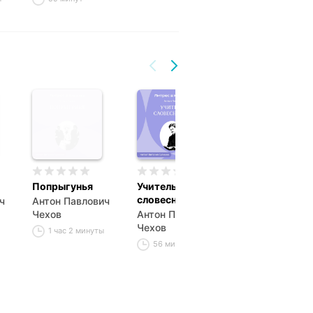
Попрыгунья
Учитель
Дом с мезони
словесности
ч
Антон Павлович
Антон Павлов
Чехов
Антон Павлович
Чехов
Чехов
1 час 2 минуты
42 минуты
56 минут