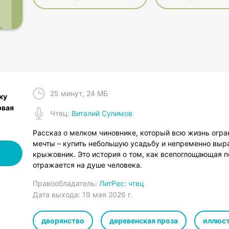
25 минут
,
24 МБ
ку
рвая
Чтец
:
Виталий Сулимов
Рассказ о мелком чиновнике, который всю жизнь огра
мечты – купить небольшую усадьбу и непременно выра
крыжовник. Это история о том, как всепоглощающая 
отражается на душе человека.
Правообладатель:
ЛитРес: чтец
Дата выхода:
19 мая 2026 г.
дворянство
деревенская проза
иллюст