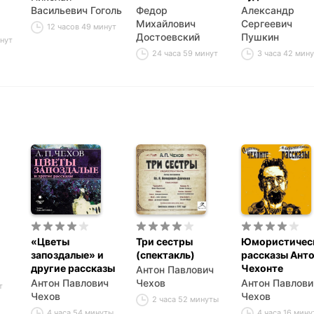
Васильевич Гоголь
Федор
Александр
Михайлович
Сергеевич
12 часов 49 минут
Достоевский
Пушкин
инут
24 часа 59 минут
3 часа 42 мин
«Цветы
Три сестры
Юмористичес
запоздалые» и
(спектакль)
рассказы Ант
другие рассказы
Чехонте
Антон Павлович
Антон Павлович
Чехов
Антон Павлови
т
Чехов
Чехов
2 часа 52 минуты
4 часа 54 минуты
4 часа 16 мину