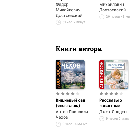
Федор
Михайлович
Михайлович
Достоевский
Достоевский
29 часов 45 м
51 час 6 минут
Книги автора
Вишневый сад
Рассказы о
(спектакль)
животных
Антон Павлович
Джек Лондон
Чехов
9 часов 5 мину
2 часа 14 минут