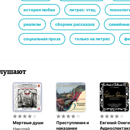
история любви
литрес: чтец
психолог
реализм
сборник рассказов
семейные
социальная проза
только на литрес
фи
 слушают
Мертвые души
Преступление и
Евгений Онеги
наказание
Аудиоспектак
Николай