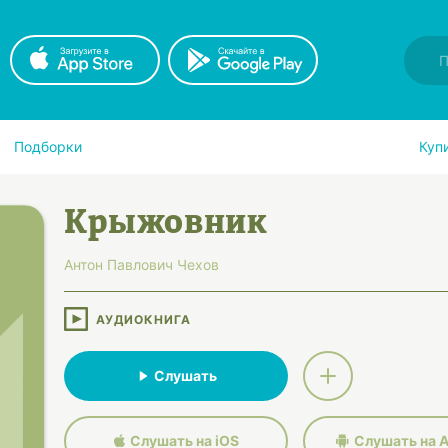
Подборки
Куп
Крыжовник
Антон Павлович Чехов
АУДИОКНИГА
Слушать
Слушать на iOS
Слушать на A