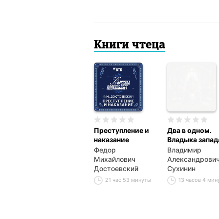
Книги чтеца
Преступление и
Два в одном.
наказание
Владыка запад
Федор
Владимир
Михайлович
Александрови
Достоевский
Сухинин
21 час 53 минуты
13 часов 4 мин