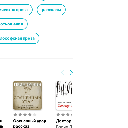
ическая проза
рассказы
 отношения
лософская проза
н.
Солнечный удар.
Доктор Живаго
Война и мир. 
ль
рассказ
1
Борис Леонидович