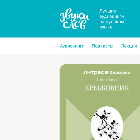
Лучшие
аудиокниги
на русском
языке
Аудиокниги
Подкасты
Лекции