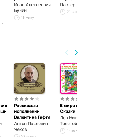
Иван Алексеевич
Пастернак
Лев Николаев
Бунин
Толстой
21 час 29 минут
19 минут
18 часов 59 м
уты
кие
Рассказы в
В мире животных.
Три года
оши
исполнении
Сказки
Антон Павлов
Валентина Гафта
Лев Николаевич
Чехов
ч
Антон Павлович
Толстой
3 часа 27 мин
Чехов
1 час 43 минуты
т
59 минут