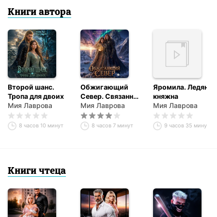
Книги автора
Второй шанс.
Обжигающий
Яромила. Ледяная
Тропа для двоих
Север. Связанные
княжна
Мия Лаврова
рунами
Мия Лаврова
Мия Лаврова
8 часов 10 минут
8 часов 7 минут
9 часов 35 минут
Книги чтеца