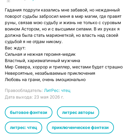
Гадания подруги казались мне забавой, но нежданный
поворот судьбы забросил меня в мир магии, где правят
руны, связав мою судьбу и жизнь не только с суровым
воином Астором, но и с высшими силами. В их руках я
должна была стать марионеткой, но власть над своей
судьбой я не отдам никому.
Вас ждут:
Сильная и нежная героиня-медик
Властный, харизматичный мужчина
Мир Севера, хоррор и триллер, местами будет страшно
Невероятные, незабываемые приключения
Любовь на грани, очень эмоционально
Правообладатель:
ЛитРес: чтец
Дата выхода:
23 мая 2026 г.
бытовое фэнтези
литрес авторы
литрес: чтец
приключенческое фэнтези