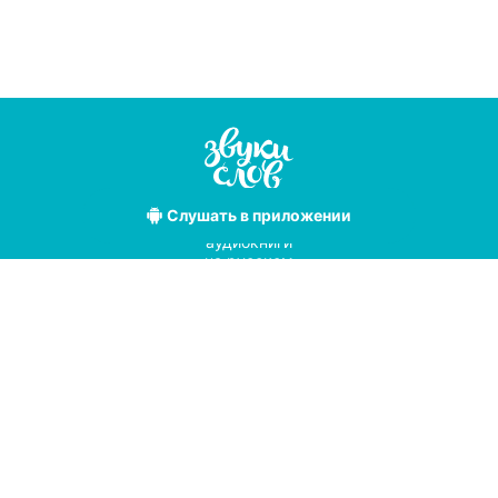
Слушать
в приложении
Лучшие
аудиокниги
на русском
языке
Условия использования
Политика конфиденциальности
Справочный центр
© 2019