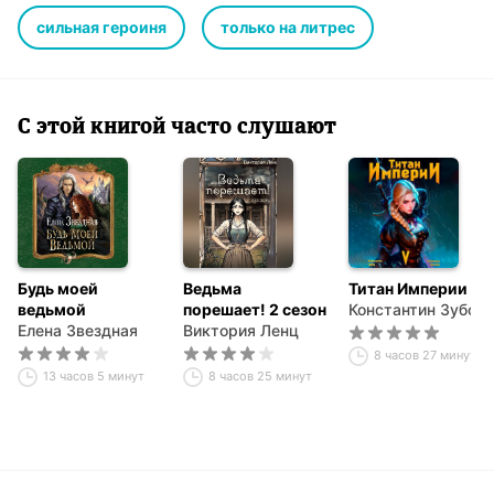
сильная героиня
только на литрес
С этой книгой часто слушают
Будь моей
Ведьма
Титан Империи 5
ведьмой
порешает! 2 сезон
Константин Зубов
Елена Звездная
Виктория Ленц
8 часов 27 минут
13 часов 5 минут
8 часов 25 минут