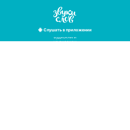
Слушать
в приложении
Лучшие
аудиокниги
на русском
языке
Условия использования
Политика конфиденциальности
Справочный центр
© 2019
Мы принимаем к оплате