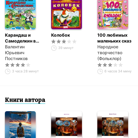
Карандаш и
Колобок
100 любимых
Самоделкин в
маленьких сказок
стране
Валентин
Народное
39 минут
шоколадных
Юрьевич
творчество
деревьев
Постников
(Фольклор)
3 часа 28 минут
6 часов 34 минуты
Книги автора