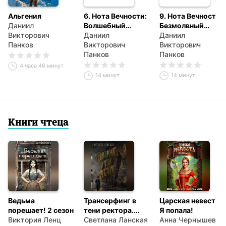
Альгения
6. Нота Вечности:
9. Нота Вечности.
Даниил
Волшебный
Безмолвный
Викторович
Компас
Даниил
Портал
Даниил
Панков
Викторович
Викторович
Панков
Панков
4 часа 46 минут
14 минут
14 минут
Книги чтеца
Ведьма
Трансерфинг в
Царская невеста.
порешает! 2 сезон
тени ректора.
Я попала!
Виктория Ленц
Книга первая.
Светлана Ланская
Анна Чернышева