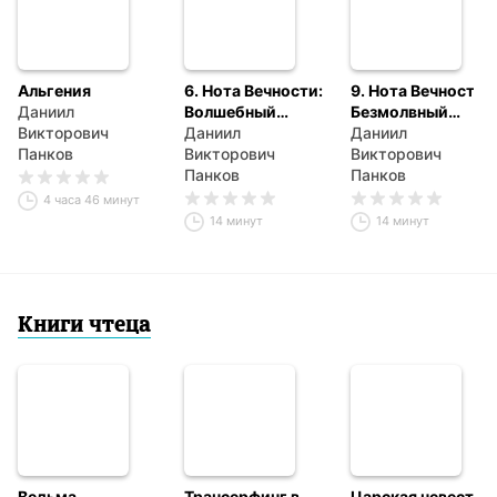
Альгения
6. Нота Вечности:
9. Нота Вечности.
Даниил
Волшебный
Безмолвный
Викторович
Компас
Даниил
Портал
Даниил
Панков
Викторович
Викторович
Панков
Панков
4 часа 46 минут
14 минут
14 минут
Книги чтеца
Ведьма
Трансерфинг в
Царская невеста.