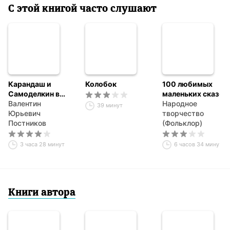
С этой книгой часто слушают
Карандаш и
Колобок
100 любимых
Самоделкин в
маленьких сказок
стране
Валентин
Народное
39 минут
шоколадных
Юрьевич
творчество
деревьев
Постников
(Фольклор)
3 часа 28 минут
6 часов 34 минуты
Книги автора