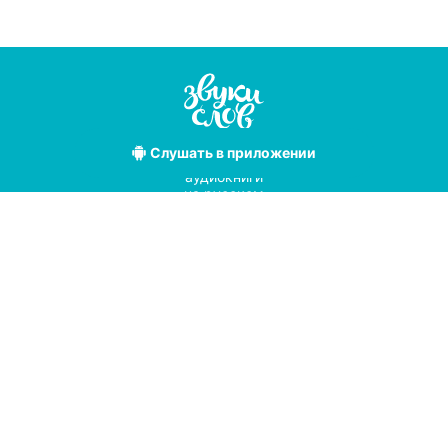
Слушать
в приложении
Лучшие
аудиокниги
на русском
языке
Условия использования
Политика конфиденциальности
Справочный центр
© 2019
Мы принимаем к оплате