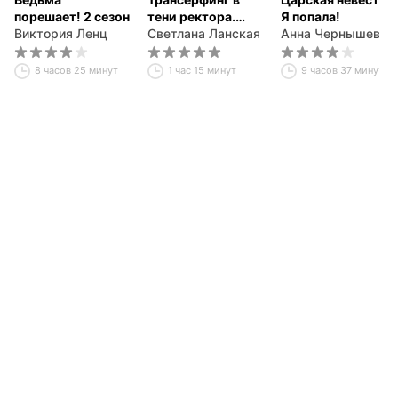
порешает! 2 сезон
тени ректора.
Я попала!
Виктория Ленц
Книга первая.
Светлана Ланская
Анна Чернышева
8 часов 25 минут
1 час 15 минут
9 часов 37 минут