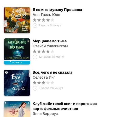
Я помню музыку Прованса
Анн-Гаэль Юон
7 часов 6 минут
Мерцание во тьме
Стейси Уиллингхэм
12 часов 49 минут
Все, чего я не сказала
Селеста Инг
9 часов 26 минут
Клуб любителей книг и пирогов из
картофельных очистков
Энни Бэрроуз