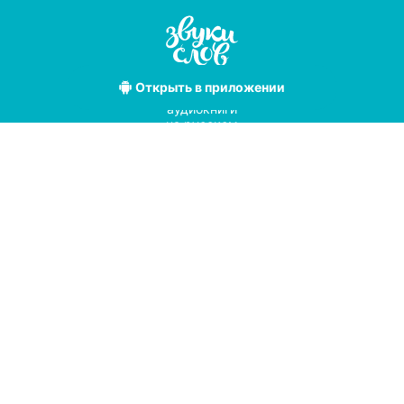
Открыть
в приложении
Лучшие
аудиокниги
на русском
языке
Условия использования
Политика конфиденциальности
Справочный центр
© 2019
Мы принимаем к оплате
с помощью
pay
online