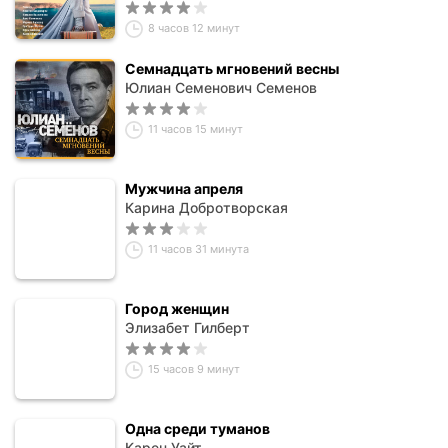
8 часов 12 минут
Семнадцать мгновений весны
Юлиан Семенович Семенов
11 часов 15 минут
Мужчина апреля
Карина Добротворская
11 часов 31 минута
Город женщин
Элизабет Гилберт
15 часов 9 минут
Одна среди туманов
Карен Уайт