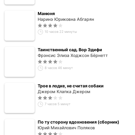
Манюня
Наринэ Юриковна Абгарян
10 часов 22 минуты
Таинственный сад. Вор Эдифи
Фрэнсис Элиза Ходжсон Бёрнетт
8 часов 46 минут
Трое в лодке, не считая собаки
Джером Клапка Джером
7 часов 5 минут
По ту сторону вдохновения (сборник)
Юрий Михайлович Поляков