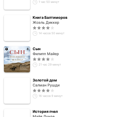
1 час 50 минут
Книга Балтиморов
Жоэль Диккер
14 часов 50 минут
Сын
Филипп Майер
21 час 29 минут
Золотой дом
Салман Рушди
16 часов 9 минут
История пчел
Майя Лунде