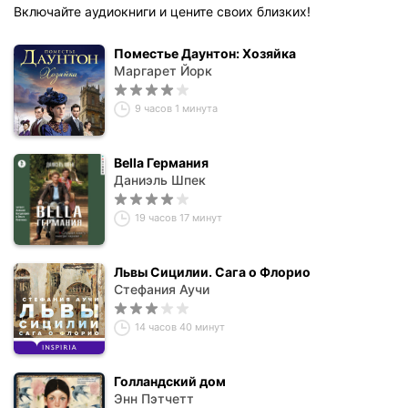
Включайте аудиокниги и цените своих близких!
Поместье Даунтон: Хозяйка
Маргарет Йорк
9 часов 1 минута
Bella Германия
Даниэль Шпек
19 часов 17 минут
Львы Сицилии. Сага о Флорио
Стефания Аучи
14 часов 40 минут
Голландский дом
Энн Пэтчетт