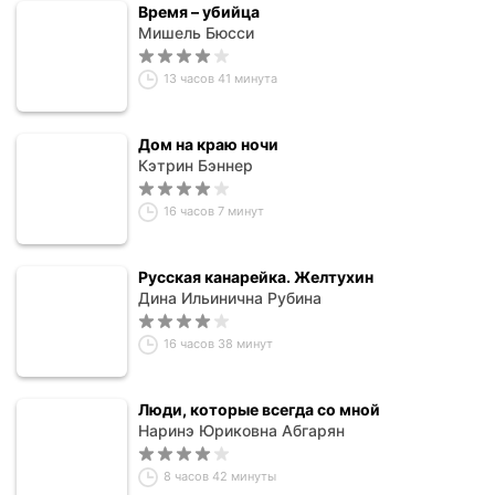
Время – убийца
Мишель Бюсси
13 часов 41 минута
Дом на краю ночи
Кэтрин Бэннер
16 часов 7 минут
Русская канарейка. Желтухин
Дина Ильинична Рубина
16 часов 38 минут
Люди, которые всегда со мной
Наринэ Юриковна Абгарян
8 часов 42 минуты