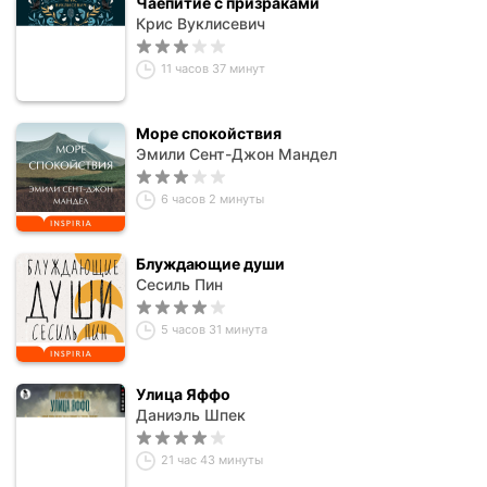
Чаепитие с призраками
Крис Вуклисевич
11 часов 37 минут
Море спокойствия
Эмили Сент-Джон Мандел
6 часов 2 минуты
Блуждающие души
Сесиль Пин
5 часов 31 минута
Улица Яффо
Даниэль Шпек
21 час 43 минуты