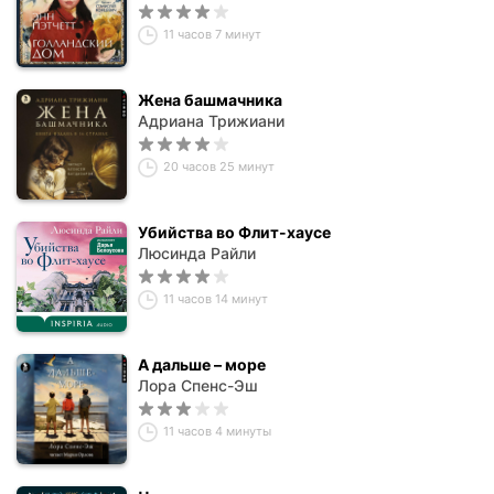
11 часов 7 минут
Жена башмачника
Адриана Трижиани
20 часов 25 минут
Убийства во Флит-хаусе
Люсинда Райли
11 часов 14 минут
А дальше – море
Лора Спенс-Эш
11 часов 4 минуты