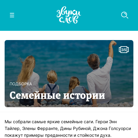
35
ПОДБОРКА
Семейные истории
Мы собрали самые яркие семейные саги. Герои Энн
Тайлер, Элены Ферранте, Дины Рубиной, Джона Голсуорси
покажут примеры преданности и стойкости духа.