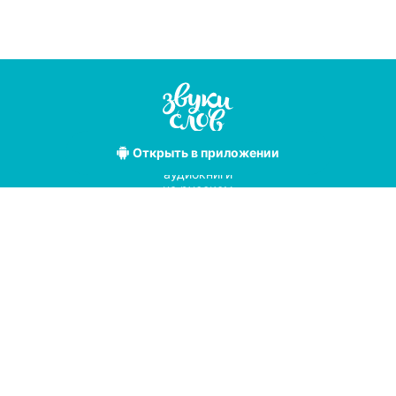
Открыть
в приложении
Лучшие
аудиокниги
на русском
языке
Условия использования
Политика конфиденциальности
Справочный центр
© 2019