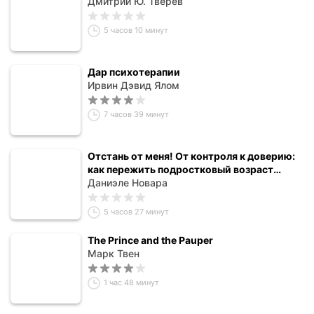
Дмитрий Ю. Тверев
5 часов 10 минут
Дар психотерапии
Ирвин Дэвид Ялом
7 часов 39 минут
Отстань от меня! От контроля к доверию:
как пережить подростковый возраст
вместе
Даниэле Новара
5 часов 27 минут
The Prince and the Pauper
Марк Твен
1 час 48 минут