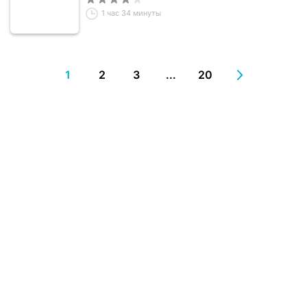
1 час 34 минуты
1
2
3
...
20