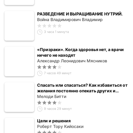
РАЗВЕДЕНИЕ И ВЫРАЩИВАНИЕ НУТРИЙ.
Война Владимирович Владимир
3 часа 1 минута
«Призраки». Когда здоровья нет, а врачи
ничего не находят
Александр Леонидович Мясников
7 часов 49 минут
Спасать или спасаться? Как избавитьcя от
желания постоянно опекать других и
начать думать о себе
Мелоди Битти
9 часов 29 минут
Цели и решения
Роберт Тору Кийосаки