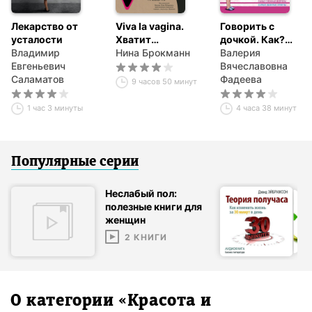
Лекарство от
Viva la vagina.
Говорить с
усталости
Хватит
дочкой. Как?
Владимир
замалчивать
Нина Брокманн
Самые сложные
Валерия
Евгеньевич
скрытые
вопросы. Самые
Вячеславовна
Саламатов
возможности
важные ответы
Фадеева
9 часов 50 минут
органа, который
не принято
1 час 3 минуты
4 часа 38 минут
называть
Популярные серии
Неслабый пол:
полезные книги для
женщин
2
КНИГИ
О категории «
Красота и