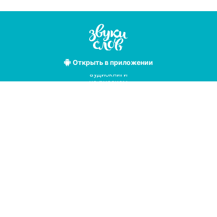
Открыть
в приложении
Лучшие
аудиокниги
на русском
языке
Условия использования
Политика конфиденциальности
Справочный центр
© 2019
Мы принимаем к оплате