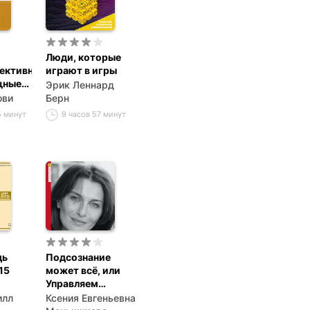
Люди, которые
ективных
играют в игры
щные
Эрик Леннард
ты
ови
Берн
5 минут
9 часов 57 минут
дь
Подсознание
15
может всё, или
Управляем
я
энергией
илл
Ксения Евгеньевна
желаний.