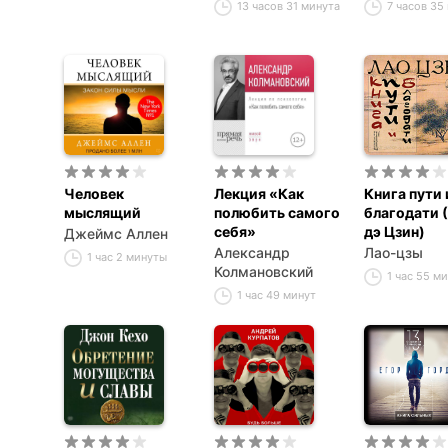
13 часов 31 минута
7 часов 35
помощью силы
подсознания
Человек
Лекция «Как
Книга пути 
мыслящий
полюбить самого
благодати 
себя»
дэ Цзин)
Джеймс Аллен
Александр
Лао-цзы
1 час 2 минуты
Колмановский
1 час 55 м
1 час 49 минут