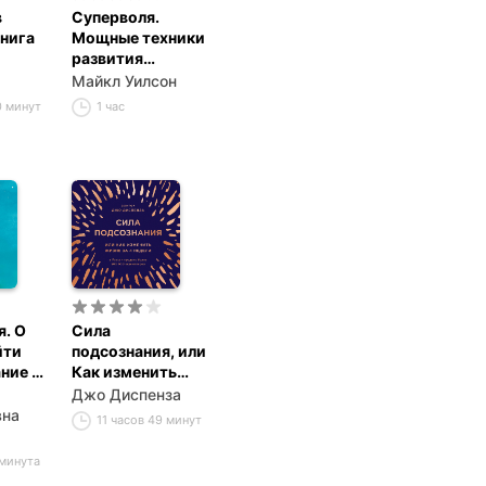
в
Суперволя.
Книга
Мощные техники
развития
самодисциплины
Майкл Уилсон
0 минут
1 час
я. О
Сила
йти
подсознания, или
ние и
Как изменить
я
жизнь за 4 недели
Джо Диспенза
вна
11 часов 49 минут
 минута