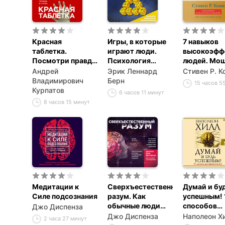
Красная
Игры, в которые
7 навыков
таблетка.
играют люди.
высокоэфф
Посмотри правде
Психология
людей. Мо
в глаза
человеческих
инструмен
Андрей
Эрик Леннард
Стивен Р. К
взаимоотношений
развития
Владимирович
Берн
15 часов 5
личности
Курпатов
6 часов 11 минут
8 часов 15 минут
Медитации к
Сверхъестественный
Думай и бу
Силе подсознания
разум. Как
успешным! 
обычные люди
способов
Джо Диспенза
делают
достижени
Джо Диспенза
Наполеон Х
2 часа 27 минут
невозможное с
всего