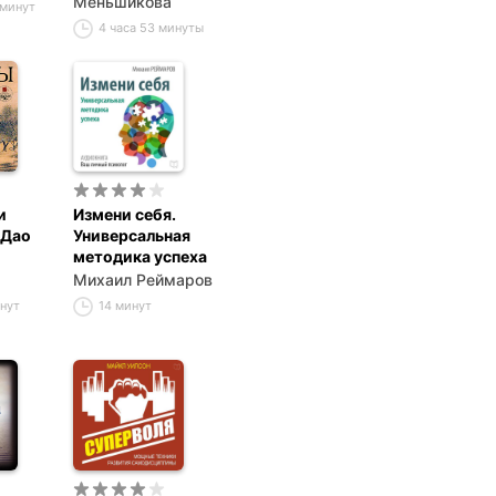
Меньшикова
 минут
Особенности
4 часа 53 минуты
психоэнергетики
и
Измени себя.
(Дао
Универсальная
методика успеха
Михаил Реймаров
инут
14 минут