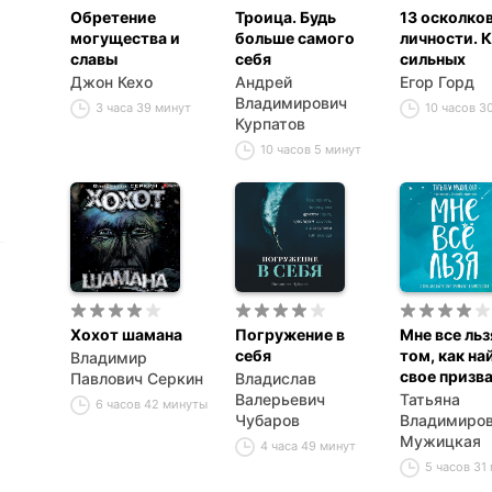
Обретение
Троица. Будь
13 осколко
могущества и
больше самого
личности. 
славы
себя
сильных
Джон Кехо
Андрей
Егор Горд
Владимирович
3 часа 39 минут
10 часов 3
Курпатов
10 часов 5 минут
Хохот шамана
Погружение в
Мне все льз
себя
том, как на
Владимир
свое призва
Павлович Серкин
Владислав
самого себ
Валерьевич
Татьяна
6 часов 42 минуты
Чубаров
Владимиро
Мужицкая
4 часа 49 минут
5 часов 31