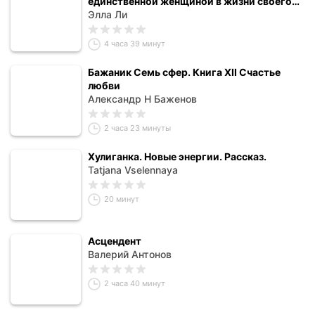
единственной женщиной в жизни своего
мужчины.
Элла Ли
4 часа 39 минут
Бажаник Семь сфер. Книга XII Счастье
любви
Александр Н Баженов
2 часа 23 минуты
Хулиганка. Новые энергии. Рассказ.
Tatjana Vselennaya
20 минут
Асцендент
Валерий Антонов
2 часа 40 минут