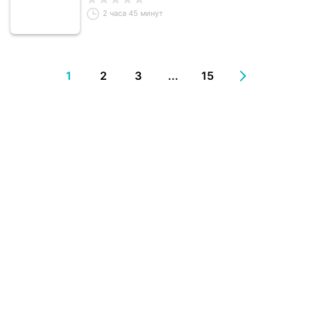
2 часа 45 минут
1
2
3
...
15