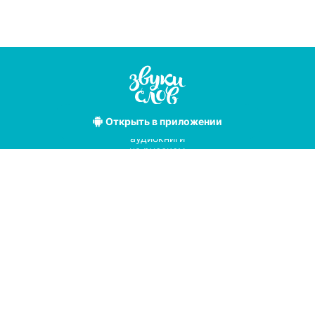
Открыть
в приложении
Лучшие
аудиокниги
на русском
языке
Условия использования
Политика конфиденциальности
Справочный центр
© 2019