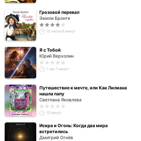
Грозовой перевал
Эмили Бронте
15 часов 6 минут
Я с Тобой
Юрий Верхолин
1 час 7 минут
Путешествие к мечте, или Как Лилиана
нашла папу
Светлана Яковлева
13 минут
Искра и Огонь: Когда два мира
встретились
Дмитрий Огнёв