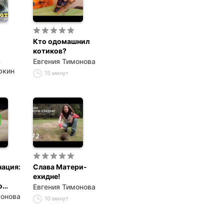
Кто одомашнил
котиков?
Евгения Тимонова
ркин
15 минут
ация:
Слава Матери-
ехидне!
о
Евгения Тимонова
монова
10 минут