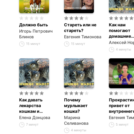
Должно быть
Стареть или не
Как нам
стареть?
помогают
Игорь Петрович
домашние
Блинов
Евгения Тимонова
животные
Алексей Но
15 минут
15 минут
4 минуты
Как давать
Почему
Прокрастин
лекарства
мурлыкает
привет от
кошкам и
кошка?
внутреннег
собакам?
хомячка
Елена Донцова
Марина
Евгения Ти
Селиванова
7 минут
5 минут
4 минуты