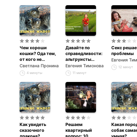
Чем хороши
Давайте по
Секс решае
кошки? Ода тем,
справедливости:
проблемы
от кого не
альтруисты
Евгения Ти
дождёшься
против
Светлана Пронина
Евгения Тимонова
12 минут
тапочек.
халявщиков
4 минуты
11 минут
Как увидеть
Решаем
Какая поро
сказочного
квартирный
собак сама
дракона?
вопрос: 10
умная?