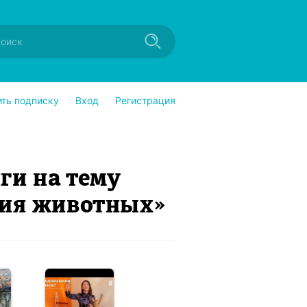
ить подписку
Вход
Регистрация
ги на тему
гия животных»