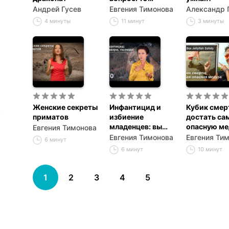
проверенных
Андрей Гусев
Евгения Тимонова
Александр 
способов
4 минуты
11 минут
3 минуты
Женские секреты
Инфантицид и
Кубик смер
приматов
избиение
достать са
младенцев: вы
опасную ме
Евгения Тимонова
звери, господа!
(и выжить)
Евгения Тимонова
Евгения Ти
6 минут
6 минут
10 минут
1
2
3
4
5