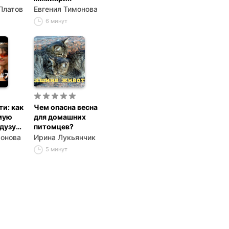
Платов
Евгения Тимонова
6 минут
ти: как
Чем опасна весна
мую
для домашних
дузу
питомцев?
монова
Ирина Лукьянчик
5 минут