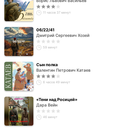
Борис Львович Васильев
11 часов 37 минут
06/22/41
Дмитрий Сергеевич Хозей
59 минут
Сын полка
Валентин Петрович Катаев
6 часов 49 минут
«Тени над Росицей»
Дара Вейн
46 минут