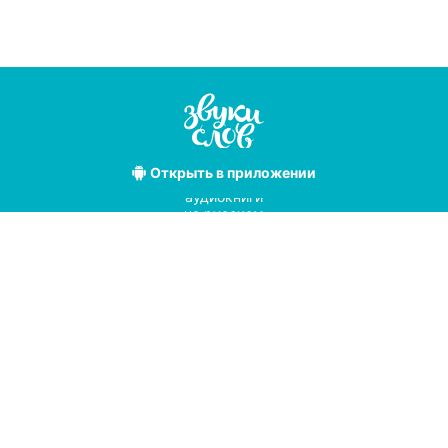
Открыть
в приложении
Лучшие
аудиокниги
на русском
языке
Условия использования
Политика конфиденциальности
Справочный центр
© 2019