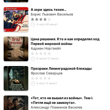
А зори здесь тихие…
Борис Львович Васильев
4 часа 49 минут
Цена решения. Кто и как определял ход
Первой мировой войны
Адриан Нортвейл
6 часов 12 минут
Призраки Ленинградской блокады
Ярослав Северцев
4 часа 12 минут
«Тот, кто не вышел из войны». Том I.
«Петля ещё не замкнута».
Александр Пламенов Василев