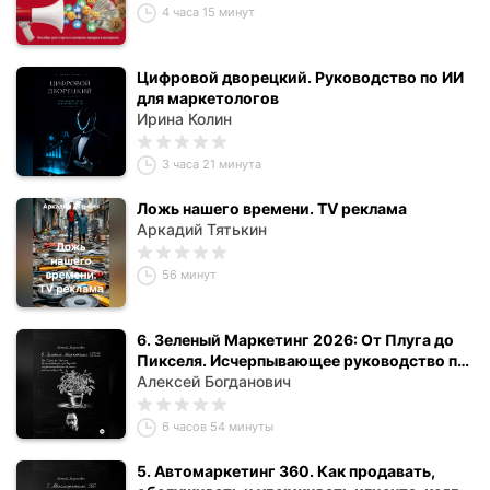
4 часа 15 минут
Цифровой дворецкий. Руководство по ИИ
для маркетологов
Ирина Колин
3 часа 21 минута
Ложь нашего времени. TV реклама
Аркадий Тятькин
56 минут
6. Зеленый Маркетинг 2026: От Плуга до
Пикселя. Исчерпывающее руководство по
доминированию на рынке
Алексей Богданович
растениеводства
6 часов 54 минуты
5. Автомаркетинг 360. Как продавать,