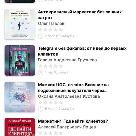
Антикризисный маркетинг без лишних
затрат
Олег Павлов
2 часа 52 минуты
Telegram без факапов: от идеи до первых
клиентов
Галина Андреевна Грузнева
1 час 16 минут
Мамкин UGC-creator. Влияние на
подсознание покупателя через
когнитивные искажения. Том 2
Оксана Анатольевна Кустова
5 часов 4 минуты
Маркетинг. Где найти клиентов?
Алексей Валерьевич Ярцев