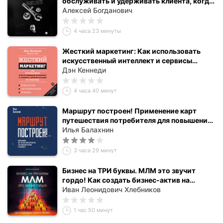
обслуживать и удерживать клиента, когда
машина стала гаджетом.
Алексей Богданович
4 часа 23 минуты
Жесткий маркетинг: Как использовать
искусственный интеллект и сервисы
автоматизации на практике
Дэн Кеннеди
4 часа 40 минут
Маршрут построен! Применение карт
путешествия потребителя для повышения
продаж и лояльности
Илья Балахнин
3 часа 29 минут
Бизнес на ТРИ буквы. МЛМ это звучит
гордо! Как создать бизнес-актив на
$1.000.000
Иван Леонидович Хлебников
1 час 50 минут