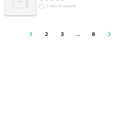
2 часа 33 минуты
1
2
3
...
8