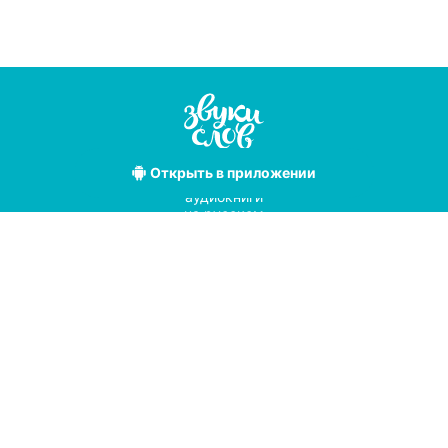
Открыть
в приложении
Лучшие
аудиокниги
на русском
языке
Условия использования
Политика конфиденциальности
Справочный центр
© 2019