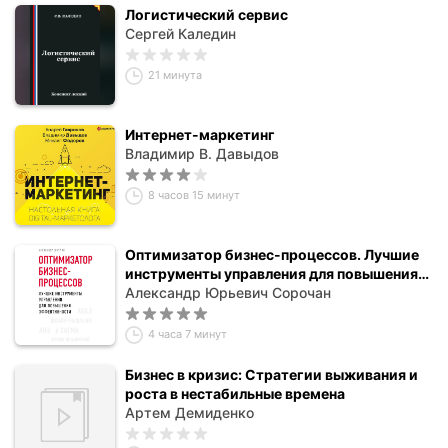
Логистический сервис
Сергей Каледин
21 минута
Интернет-маркетинг
Владимир В. Давыдов
8 часов 15 минут
Оптимизатор бизнес-процессов. Лучшие
инструменты управления для повышения
эффективности
Александр Юрьевич Сорочан
4 часа 7 минут
Бизнес в кризис: Стратегии выживания и
роста в нестабильные времена
Артем Демиденко