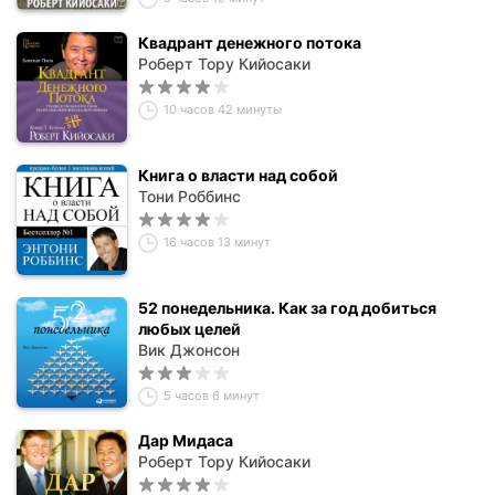
Квадрант денежного потока
Роберт Тору Кийосаки
10 часов 42 минуты
Книга о власти над собой
Тони Роббинс
16 часов 13 минут
52 понедельника. Как за год добиться
любых целей
Вик Джонсон
5 часов 6 минут
Дар Мидаса
Роберт Тору Кийосаки