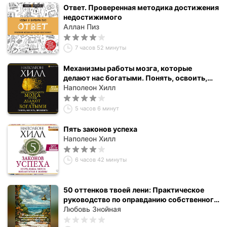
Ответ. Проверенная методика достижения
недостижимого
Аллан Пиз
7 часов 52 минуты
Механизмы работы мозга, которые
делают нас богатыми. Понять, освоить,
применить!
Наполеон Хилл
5 часов 6 минут
Пять законов успеха
Наполеон Хилл
6 часов 42 минуты
50 оттенков твоей лени: Практическое
руководство по оправданию собственного
безделья и превращению его в источник
Любовь Знойная
дохода-Книга о самообмане и о том, как