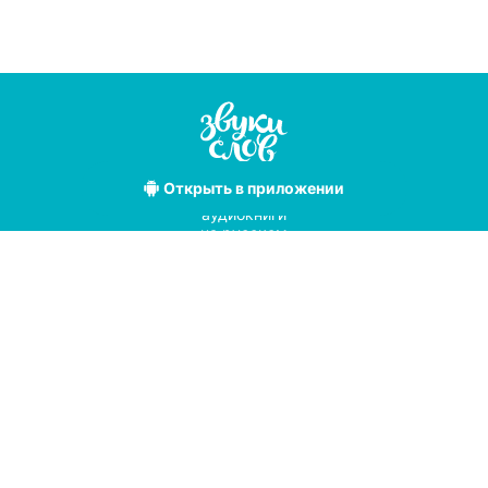
Открыть
в приложении
Лучшие
аудиокниги
на русском
языке
Условия использования
Политика конфиденциальности
Справочный центр
© 2019