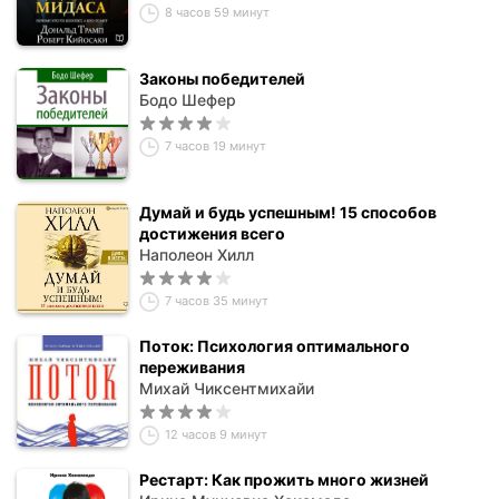
8 часов 59 минут
Законы победителей
Бодо Шефер
7 часов 19 минут
Думай и будь успешным! 15 способов
достижения всего
Наполеон Хилл
7 часов 35 минут
Поток: Психология оптимального
переживания
Михай Чиксентмихайи
12 часов 9 минут
Рестарт: Как прожить много жизней