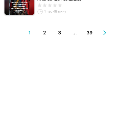
1 час 48 минут
1
2
3
...
39