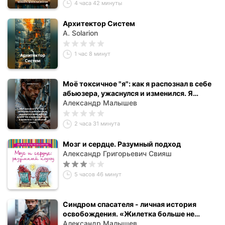
принимать правильные решения
4 часа 42 минуты
Архитектор Систем
A. Solarion
1 час 8 минут
Моё токсичное "я": как я распознал в себе
абьюзера, ужаснулся и изменился. Я
думал, что я идеальный муж, а оказалось
Александр Малышев
— домашний тиран
2 часа 31 минута
Мозг и сердце. Разумный подход
Александр Григорьевич Свияш
5 часов 46 минут
Синдром спасателя - личная история
освобождения. «Жилетка больше не
принимает»
Александр Малышев