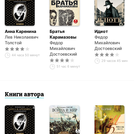
Анна Каренина
Братья
Идиот
Лев Николаевич
Карамазовы
Федор
Толстой
Федор
Михайлович
Михайлович
Достоевский
Достоевский
44 часа 50 минут
29 часов 45 минут
51 час 6 минут
Книги автора