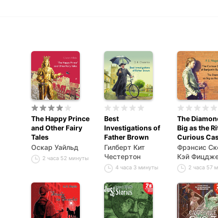
The Happy Prince
Best
The Diamon
and Other Fairy
Investigations of
Big as the Ri
Tales
Father Brown
Curious Cas
Benjamin Bu
Оскар Уайльд
Гилберт Кит
Фрэнсис Ск
Честертон
Кэй Фицдж
2 часа 52 минуты
4 часа 3 минуты
2 часа 57 