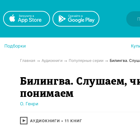
Подборки
Куп
Главная
Аудиокниги
Популярные серии
Билингва. Слуш
Билингва. Слушаем, ч
понимаем
О. Генри
АУДИОКНИГИ
•
11
КНИГ