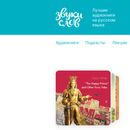
Лучшие
аудиокниги
на русском
языке
Аудиокниги
Подкасты
Лекции