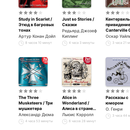
Study in Scarlet /
Just so Stories /
Кентервиль
Этюд в багровых
Сказки
привидение 
тонах
Canterville
Редьярд Джозеф
Артур Конан Дойл
Киплинг
Оскар Уайл
8 часов 10 минут
4 часа 3 минуты
3 часа 21 
The Three
Alice in
Рассказы с
Musketeers / Три
Wonderland /
юмором
мушкетера
Алиса в стране
О. Генри
чудес
Александр Дюма
Льюис Кэрролл
3 часа 44 
4 часа 53 минуты
6 часов 28 минут