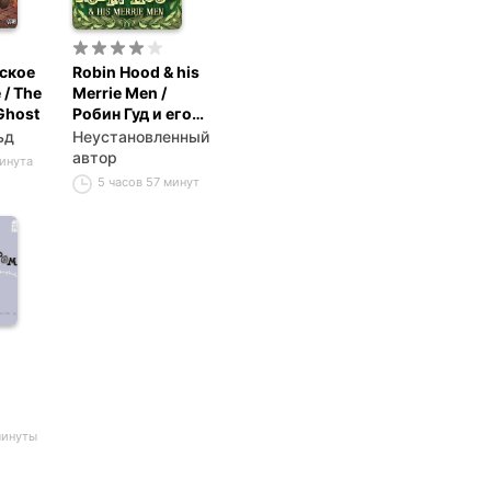
ское
Robin Hood & his
/ The
Merrie Men /
 Ghost
Робин Гуд и его
удальцы
ьд
Неустановленный
автор
минута
5 часов 57 минут
минуты