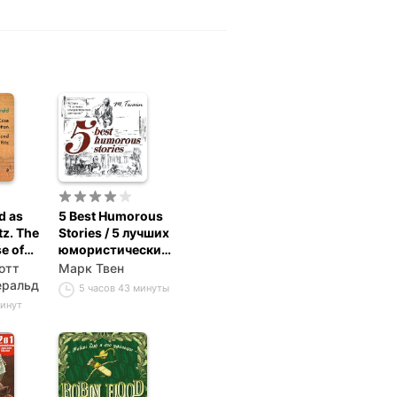
d as
5 Best Humorous
tz. The
Stories / 5 лучших
e of
юмористических
tton
историй
отт
Марк Твен
еральд
5 часов 43 минуты
минут