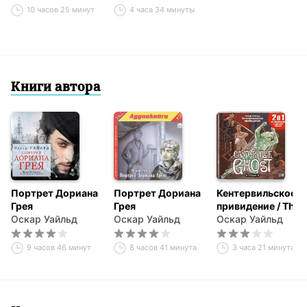
10 часов 25 минут
4 часа 34 минуты
Книги автора
Портрет Дориана
Портрет Дориана
Кентервильское
Грея
Грея
привидение / The
Оскар Уайльд
Оскар Уайльд
Canterville Ghost
Оскар Уайльд
9 часов 46 минут
8 часов 41 минута
3 часа 21 минута