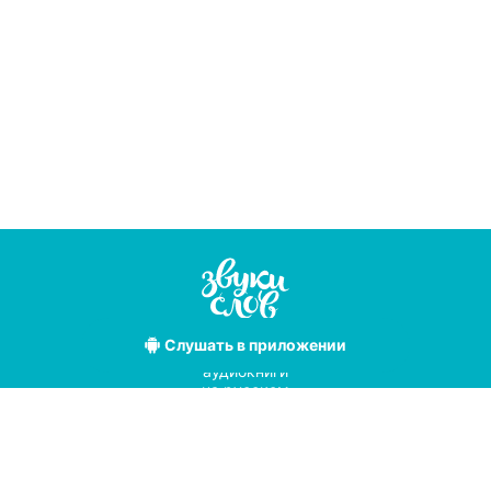
Слушать
в приложении
Лучшие
аудиокниги
на русском
языке