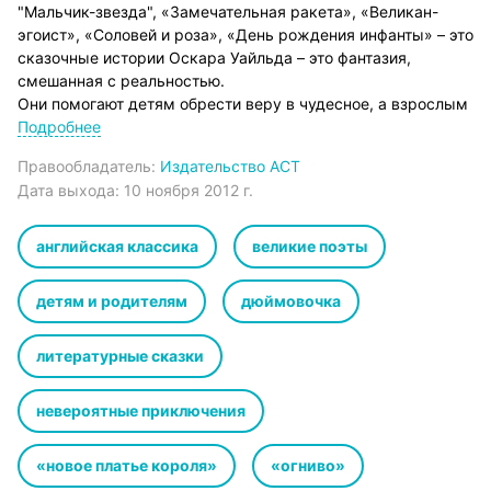
"Мальчик-звезда", «Замечательная ракета», «Великан-
эгоист», «Соловей и роза», «День рождения инфанты» – это
сказочные истории Оскара Уайльда – это фантазия,
смешанная с реальностью.
Они помогают детям обрести веру в чудесное, а взрослым
избавиться от жизненной рутины и полностью погрузиться
Подробнее
в мир иллюзий, вернуться в то, что когда-то называлось –
Правообладатель:
Издательство АСТ
«мой мир», а сейчас разрушено бытовыми проблемами и
Дата выхода:
10 ноября 2012 г.
серьезностью жизни.
Каждая глава, каждый отрывок, вышедший в свет из-под
пера Оскара Уайльда кажется явью, и ты сам можешь
английская классика
великие поэты
прожить любую роль, выбранную для себя, сопереживать
или наслаждаться описаниями пиров, лесов и дворцов.
детям и родителям
дюймовочка
Сказки Оскара Уайльда написаны очень давно, но живут
до сих пор и продолжают радовать читателей во всем
литературные сказки
мире.
невероятные приключения
«новое платье короля»
«огниво»