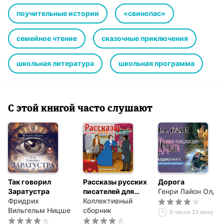
поучительные истории
«свинопас»
семейное чтение
сказочные приключения
школьная литература
школьная программа
С этой книгой часто слушают
Так говорил
Рассказы русских
Дорога
Заратустра
писателей для
Генри Лайон Олди
Фридрих
детей
Коллективный
Вильгельм Ницше
сборник
8 часов 33 минуты