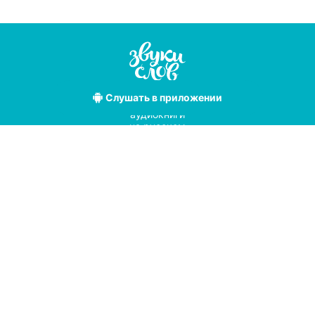
Слушать
в приложении
Лучшие
аудиокниги
на русском
языке
Условия использования
Политика конфиденциальности
Справочный центр
© 2019
Мы принимаем к оплате