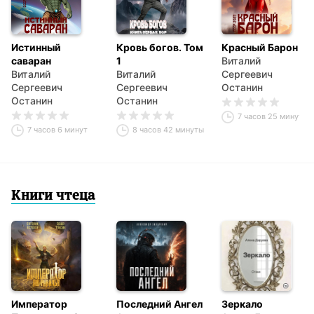
Истинный
Кровь богов. Том
Красный Барон
саваран
1
Виталий
Виталий
Виталий
Сергеевич
Сергеевич
Сергеевич
Останин
Останин
Останин
7 часов 25 минут
7 часов 6 минут
8 часов 42 минуты
Книги чтеца
Император
Последний Ангел
Зеркало