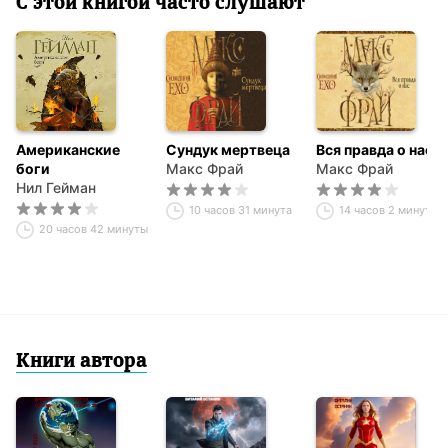
С этой книгой часто слушают
Американские
Сундук мертвеца
Вся правда о нас
боги
Макс Фрай
Макс Фрай
Нил Гейман
10 часов 31 минута
14 часов 2 минуты
20 часов 42 минуты
Книги автора