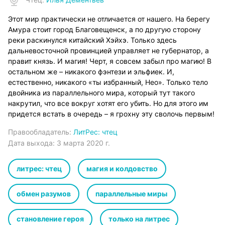
Этот мир практически не отличается от нашего. На берегу
Амура стоит город Благовещенск, а по другую сторону
реки раскинулся китайский Хэйхэ. Только здесь
дальневосточной провинцией управляет не губернатор, а
правит князь. И магия! Черт, я совсем забыл про магию! В
остальном же – никакого фэнтези и эльфиек. И,
естественно, никакого «ты избранный, Нео». Только тело
двойника из параллельного мира, который тут такого
накрутил, что все вокруг хотят его убить. Но для этого им
придется встать в очередь – я грохну эту сволочь первым!
Правообладатель:
ЛитРес: чтец
Дата выхода:
3 марта 2020 г.
литрес: чтец
магия и колдовство
обмен разумов
параллельные миры
становление героя
только на литрес