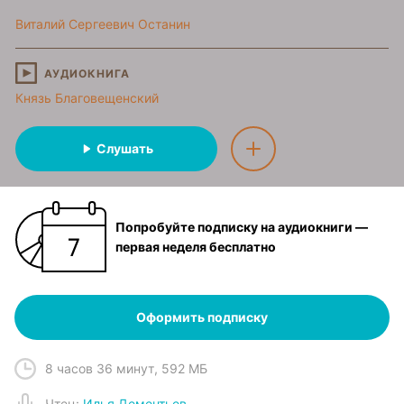
Виталий Сергеевич Останин
АУДИОКНИГА
Князь Благовещенский
Слушать
Попробуйте подписку на аудиокниги —
первая неделя бесплатно
Оформить подписку
8 часов 36 минут
,
592 МБ
Чтец
:
Илья Дементьев