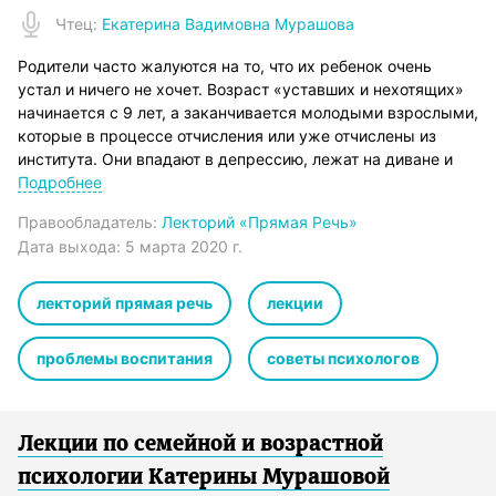
Чтец
:
Екатерина Вадимовна Мурашова
Родители часто жалуются на то, что их ребенок очень
устал и ничего не хочет. Возраст «уставших и нехотящих»
начинается с 9 лет, а заканчивается молодыми взрослыми,
которые в процессе отчисления или уже отчислены из
института. Они впадают в депрессию, лежат на диване и
«ничего не хотят». Но почему? Ведь все родительские
Подробнее
усилия направлены на «увлечь, развлечь и развить».
Правообладатель:
Лекторий «Прямая Речь»
Что делать родителям, если ребенок ничего не хочет?
Дата выхода:
5 марта 2020 г.
Приводит ли избыток возможностей, постоянное
предложение развлечений и увлечений к истощению
желаний (даже у изначально мотивированного ребенка)?
лекторий прямая речь
лекции
Были ли вялые дети всегда, или это фирменная примета
нашего времени?
проблемы воспитания
советы психологов
На лекции Катерины Мурашовой проанализируем причины
явления «ничего не хочу», его истоки, обсудим
профилактические меры и решения уже существующих
проблем.
Лекции по семейной и возрастной
Катерина Мурашова – семейный и возрастной психолог с
психологии Катерины Мурашовой
25-летним стажем, писатель и преподаватель.