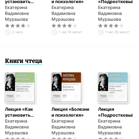
установить
и психология»
«Подростковый
границы для
Екатерина
Екатерина
возраст и
Екатерина
ребенка?»
Вадимовна
Вадимовна
подростковый
Вадимовна
Мурашова
Мурашова
кризис»
Мурашова
2 часа
1 час 18 минут
1 час 38 минут
Книги чтеца
Лекция «Как
Лекция «Болезни
Лекция
установить
и психология»
«Подростковый
границы для
Екатерина
Екатерина
возраст и
Екатерина
ребенка?»
Вадимовна
Вадимовна
подростковый
Вадимовна
Мурашова
Мурашова
кризис»
Мурашова