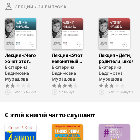
ЛЕКЦИИ
•
23
ВЫПУСКА
Лекция «Чего
Лекция «Этот
Лекция «Дети,
хочет этот
непонятный
родители, школа»
подросток?»
Екатерина
СДВГ»
Екатерина
Екатерина
Вадимовна
Вадимовна
Вадимовна
Мурашова
Мурашова
Мурашова
1 час 15 минут
57 минут
1 час 32 минуты
С этой книгой часто слушают