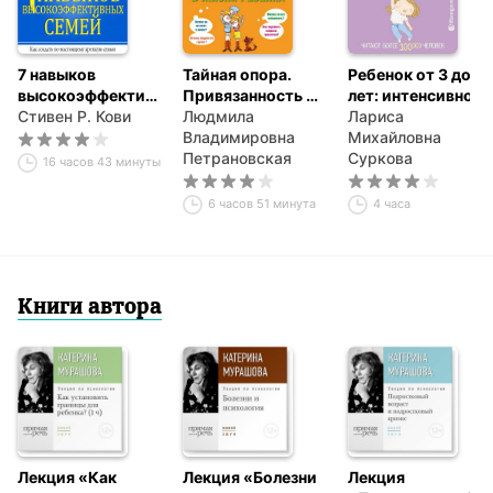
7 навыков
Тайная опора.
Ребенок от 3 до 7
высокоэффективных
Привязанность в
лет: интенсивное
семей
Стивен Р. Кови
жизни ребенка
Людмила
воспитание
Лариса
Владимировна
Михайловна
Петрановская
Суркова
16 часов 43 минуты
6 часов 51 минута
4 часа
Книги автора
Лекция «Как
Лекция «Болезни
Лекция