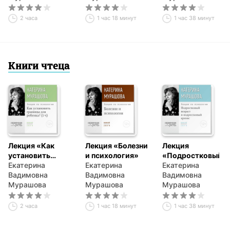
2 часа
1 час 18 минут
1 час 38 минут
Книги чтеца
Лекция «Как
Лекция «Болезни
Лекция
установить
и психология»
«Подростковый
границы для
Екатерина
Екатерина
возраст и
Екатерина
ребенка?»
Вадимовна
Вадимовна
подростковый
Вадимовна
Мурашова
Мурашова
кризис»
Мурашова
2 часа
1 час 18 минут
1 час 38 минут