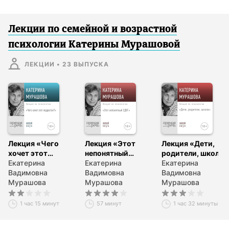
Лекции по семейной и возрастной
психологии Катерины Мурашовой
ЛЕКЦИИ
•
23
ВЫПУСКА
Лекция «Чего
Лекция «Этот
Лекция «Дети,
хочет этот
непонятный
родители, школа»
подросток?»
Екатерина
СДВГ»
Екатерина
Екатерина
Вадимовна
Вадимовна
Вадимовна
Мурашова
Мурашова
Мурашова
1 час 15 минут
57 минут
1 час 32 минуты