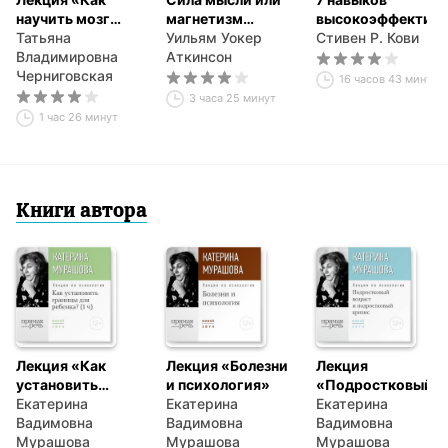
научить мозг
магнетизм
высокоэффектив
учиться»
Татьяна
личности
Уильям Уокер
семей
Стивен Р. Кови
Владимировна
Аткинсон
Черниговская
16 часов 43 минуты
3 часа 25 минут
1 час 26 минут
Книги автора
Лекция «Как
Лекция «Болезни
Лекция
установить
и психология»
«Подростковый
границы для
Екатерина
Екатерина
возраст и
Екатерина
ребенка?»
Вадимовна
Вадимовна
подростковый
Вадимовна
Мурашова
Мурашова
кризис»
Мурашова