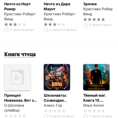
Нечто из Норт
Нечто из Дарк
Зрячие
Ривер
Маунт
Кристиан Роберт
Кристиан Роберт
Кристиан Роберт
Винд
Винд
Винд
9 часов 4 минуты
7 часов 16 минут
6 часов 33 минуты
Книги чтеца
Принцип
Шизонавты:
Тёмный маг.
Новикова. Вот это
Созвездие
Книга 15.
я попал
О.Шеллина
Белочки
Алекс Гор
Тревожный путь
Илья Ангел
(shellina)
6 часов 20 минут
7 часов 53 минуты