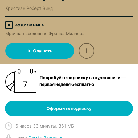
Кристиан Роберт Винд
АУДИОКНИГА
Мрачная вселенная Фрэнка Миллера
Слушать
Попробуйте подписку на аудиокниги —
первая неделя бесплатно
Оформить подписку
6 часов 33 минуты
,
361 МБ
Чтец
:
Семён Ващенко