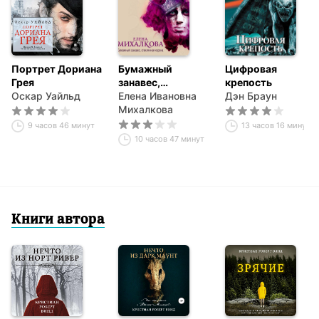
Портрет Дориана
Бумажный
Цифровая
Грея
занавес,
крепость
Оскар Уайльд
стеклянная
Елена Ивановна
Дэн Браун
корона
Михалкова
9 часов 46 минут
13 часов 16 минут
10 часов 47 минут
Книги автора