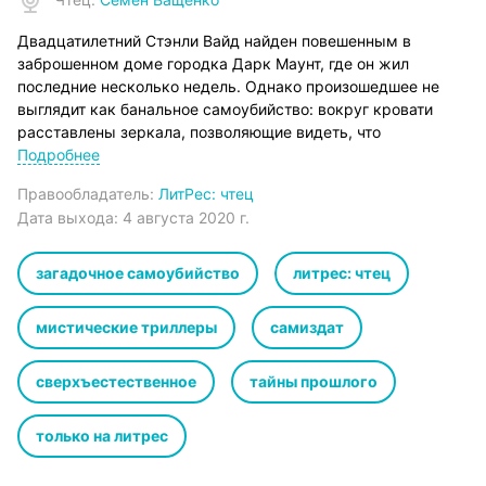
Двадцатилетний Стэнли Вайд найден повешенным в
заброшенном доме городка Дарк Маунт, где он жил
последние несколько недель. Однако произошедшее не
выглядит как банальное самоубийство: вокруг кровати
расставлены зеркала, позволяющие видеть, что
происходит под ней, а все стекла в старом доме
Подробнее
закрашены отражающей краской. Друзья Стэнли Вайда в
Правообладатель:
ЛитРес: чтец
один голос утверждают, что незадолго до смерти парень
Дата выхода:
4 августа 2020 г.
начал вести себя очень странно, после чего оборвал все
контакты и скрылся. Прибыв на место, Фрэнк Миллер
находит улики, которые свидетельствуют об одном: Вайд
загадочное самоубийство
литрес: чтец
пытался защититься от чего-то противоестественного…
мистические триллеры
самиздат
сверхъестественное
тайны прошлого
только на литрес