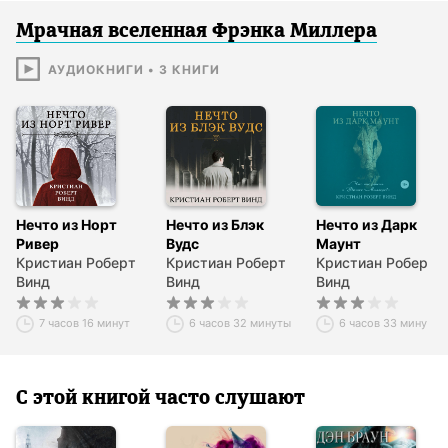
Мрачная вселенная Фрэнка Миллера
АУДИОКНИГИ
•
3
КНИГИ
Нечто из Норт
Нечто из Блэк
Нечто из Дарк
Ривер
Вудс
Маунт
Кристиан Роберт
Кристиан Роберт
Кристиан Роберт
Винд
Винд
Винд
7 часов 16 минут
6 часов 32 минуты
6 часов 33 минуты
С этой книгой часто слушают