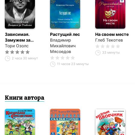
уверяет сам автор, «Мармеладная бабушка» – его самая
интересная книга.
Зависимая.
Растущий лес
На своем месте
Замужем за
Владимир
Глеб Текотев
Дьяволом
Тори Озолс
Михайлович
Мясоедов
33 минуты
2 часа 30 минут
11 часов 23 минуты
Книги автора