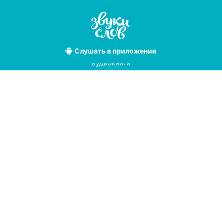
Слушать
в приложении
Лучшие
аудиокниги
на русском
языке
Условия использования
Политика конфиденциальности
Справочный центр
© 2019
Мы принимаем к оплате