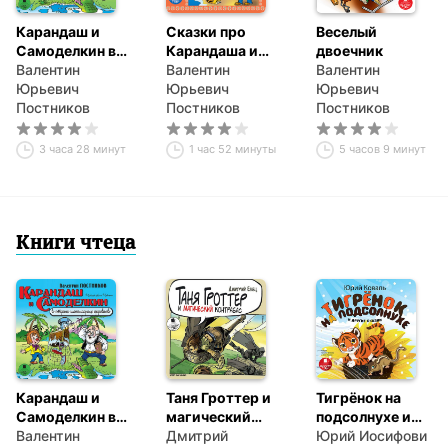
Карандаш и
Сказки про
Веселый
Самоделкин в
Карандаша и
двоечник
стране
Валентин
Самоделкина
Валентин
Валентин
шоколадных
Юрьевич
Юрьевич
Юрьевич
деревьев
Постников
Постников
Постников
3 часа 28 минут
1 час 52 минуты
5 часов 9 минут
Книги чтеца
Карандаш и
Таня Гроттер и
Тигрёнок на
Самоделкин в
магический
подсолнухе и
стране
Валентин
контрабас
Дмитрий
другие сказки
Юрий Иосифович