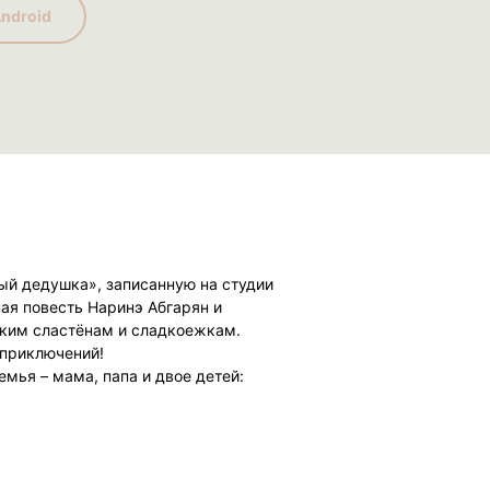
ndroid
й дедушка», записанную на студии
ая повесть Наринэ Абгарян и
ьким сластёнам и сладкоежкам.
 приключений!
мья – мама, папа и двое детей:
риезжает дедушка Оскар – самый
без сладкого. Чем больше
, тем бодрее, энергичнее и
после себя липкие следы, в его