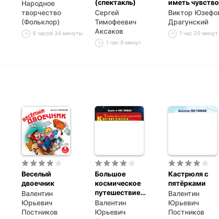
(спектакль)
иметь чувство
Народное
юмора
творчество
Сергей
Виктор Юзефо
(Фольклор)
Тимофеевич
Драгунский
Аксаков
6 часов 34 минуты
1 час 20 минут
1 час 9 минут
Веселый
Большое
Кастрюля с
двоечник
космическое
пятёрками
путешествие
Валентин
Валентин
Карандаша и
Юрьевич
Валентин
Юрьевич
Самоделкина
Постников
Юрьевич
Постников