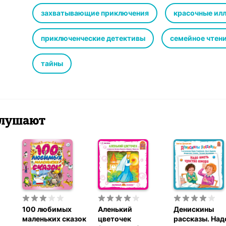
сладкой бороде застревают ножницы и расчёски, он ум
головой, приклеиваясь ботинками к потолку…
захватывающие приключения
красочные ил
приключенческие детективы
семейное чтен
тайны
 слушают
100 любимых
Аленький
Денискины
маленьких сказок
цветочек
рассказы. Над