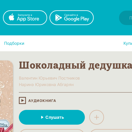
Подборки
Куп
Шоколадный дедушк
Валентин Юрьевич Постников
Наринэ Юриковна Абгарян
АУДИОКНИГА
Слушать