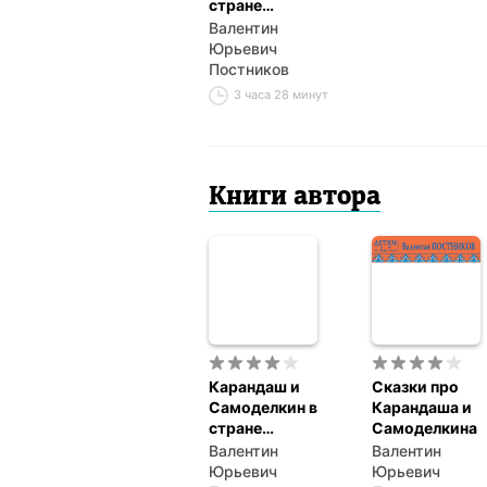
стране
шоколадных
Валентин
деревьев
Юрьевич
Постников
3 часа 28 минут
Книги автора
Карандаш и
Сказки про
Самоделкин в
Карандаша и
стране
Самоделкина
шоколадных
Валентин
Валентин
деревьев
Юрьевич
Юрьевич