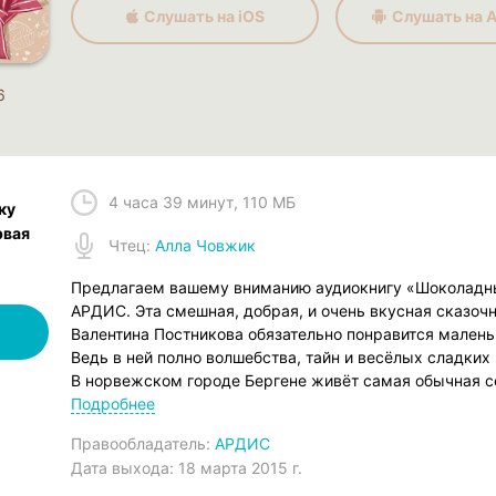
Слушать на iOS
Слушать на A
6
4 часа 39 минут
,
110 МБ
ку
рвая
Чтец
:
Алла Човжик
Предлагаем вашему вниманию аудиокнигу «Шоколадны
АРДИС. Эта смешная, добрая, и очень вкусная сказочн
Валентина Постникова обязательно понравится мален
Ведь в ней полно волшебства, тайн и весёлых сладких
В норвежском городе Бергене живёт самая обычная се
Мартин и Матильда. В один прекрасный день к ним п
Подробнее
необычный дедушка на свете, который жить не может 
Правообладатель:
АРДИС
печенюшек, тортиков, пирожных и конфеток он съедает
Дата выхода:
18 марта 2015 г.
здоровее становится. Шоколадный дедушка оставляет 