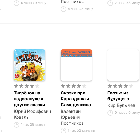
Постников
5 часов 9 минут
2 часа 33 мин
ы
4 часа 45 минут
Тигрёнок на
Сказки про
Гостья из
подсолнухе и
Карандаша и
будущего
другие сказки
Самоделкина
Кир Булычев
Юрий Иосифович
Валентин
9 часов 9 мин
ч
Коваль
Юрьевич
Постников
1 час 28 минут
ут
1 час 52 минуты