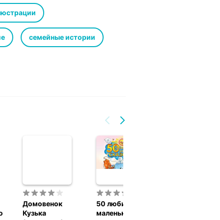
еет ходить по стенам и спит вниз
люстрации
ие
семейные истории
Домовенок
50 любимых
Спи, котенька
о
Кузька
маленьких сказок
37 минут