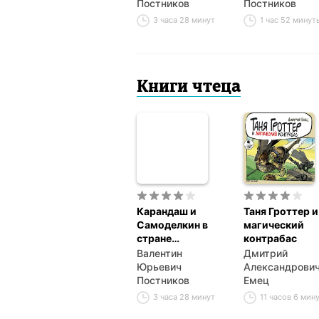
Постников
Постников
3 часа 28 минут
1 час 52 минут
Книги чтеца
Карандаш и
Таня Гроттер и
Самоделкин в
магический
стране
контрабас
шоколадных
Валентин
Дмитрий
деревьев
Юрьевич
Александрови
Постников
Емец
3 часа 28 минут
11 часов 6 мин