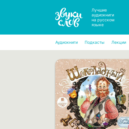
Лучшие
аудиокниги
на русском
языке
Аудиокниги
Подкасты
Лекции