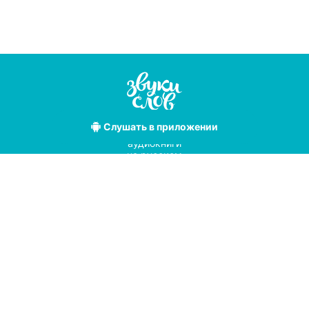
Слушать
в приложении
Лучшие
аудиокниги
на русском
языке
Условия использования
Политика конфиденциальности
Справочный центр
© 2019