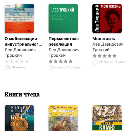
О мобилизации
Перманентная
Моя жизнь
индустриального
революция
Лев Давидович
пролетариата,
Лев Давидович
Лев Давидович
Троцкий
трудовой
Троцкий
Троцкий
повинности,
20 часов 18 минут
милитаризации
19 минут
6 часов 18 минут
хозяйства и
применении
воинских частей
для
хозяйственных
Книги чтеца
нужд (тезисы ЦК
РКП)