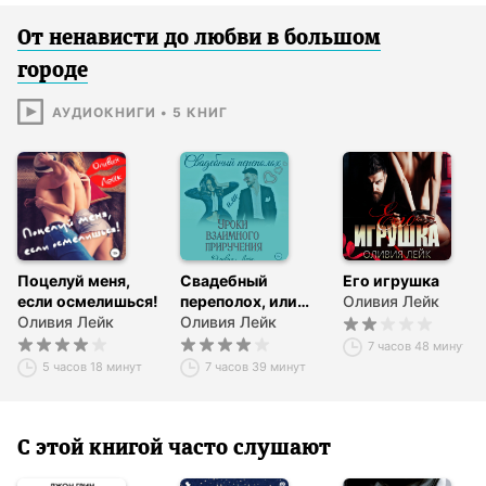
От ненависти до любви в большом
городе
АУДИОКНИГИ
•
5
КНИГ
Поцелуй меня,
Свадебный
Его игрушка
если осмелишься!
переполох, или
Оливия Лейк
Оливия Лейк
Уроки взаимного
Оливия Лейк
приручения
7 часов 48 минут
5 часов 18 минут
7 часов 39 минут
С этой книгой часто слушают