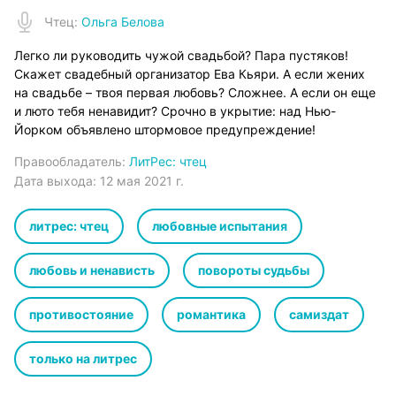
Чтец
:
Ольга Белова
Легко ли руководить чужой свадьбой? Пара пустяков!
Скажет свадебный организатор Ева Кьяри. А если жених
на свадьбе – твоя первая любовь? Сложнее. А если он еще
и люто тебя ненавидит? Срочно в укрытие: над Нью-
Йорком объявлено штормовое предупреждение!
Правообладатель:
ЛитРес: чтец
Дата выхода:
12 мая 2021 г.
литрес: чтец
любовные испытания
любовь и ненависть
повороты судьбы
противостояние
романтика
самиздат
только на литрес