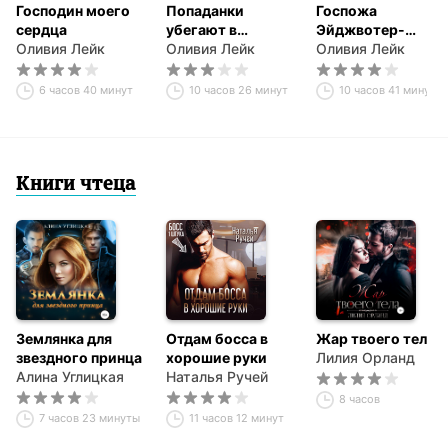
Господин моего
Попаданки
Госпожа
сердца
убегают в
Эйджвотер-
Оливия Лейк
полночь, или
Оливия Лейк
холла, или Тайны
Оливия Лейк
Академия кривых
дома у воды
зеркал
6 часов 40 минут
10 часов 26 минут
10 часов 41 минута
Книги чтеца
Землянка для
Отдам босса в
Жар твоего тела
звездного принца
хорошие руки
Лилия Орланд
Алина Углицкая
Наталья Ручей
8 часов
7 часов 23 минуты
11 часов 12 минут