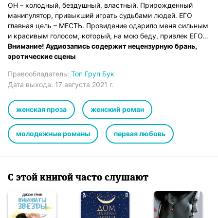
ОН – холодный, бездушный, властный. Прирожденный
манипулятор, привыкший играть судьбами людей. ЕГО
главная цель – МЕСТЬ. Провидение одарило меня сильным
и красивым голосом, который, на мою беду, привлек ЕГО…
Внимание! Аудиозапись содержит нецензурную брань,
эротические сцены
Правообладатель:
Топ Груп Бук
Дата выхода:
17 августа 2021 г.
женская проза
женский роман
молодежные романы
первая любовь
С этой книгой часто слушают