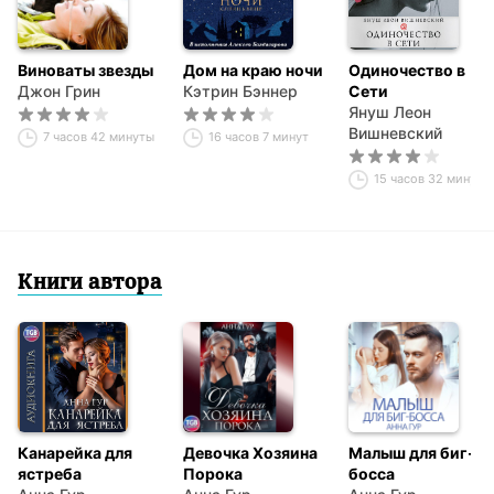
Виноваты звезды
Дом на краю ночи
Одиночество в
Джон Грин
Кэтрин Бэннер
Сети
Януш Леон
Вишневский
7 часов 42 минуты
16 часов 7 минут
15 часов 32 минуты
Книги автора
Канарейка для
Девочка Хозяина
Малыш для биг-
ястреба
Порока
босса