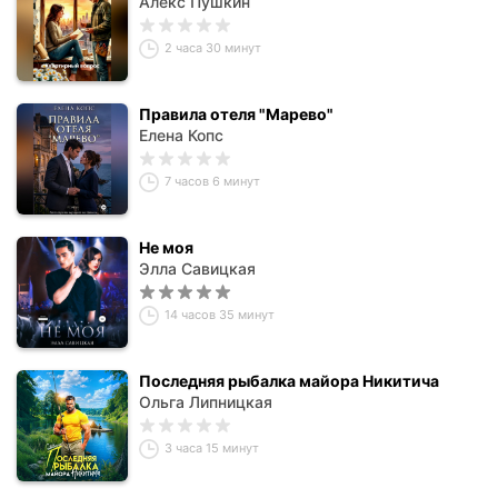
Алекс Пушкин
2 часа 30 минут
Правила отеля "Марево"
Елена Копс
7 часов 6 минут
Не моя
Элла Савицкая
14 часов 35 минут
Последняя рыбалка майора Никитича
Ольга Липницкая
3 часа 15 минут