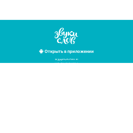
Открыть
в приложении
Лучшие
аудиокниги
на русском
языке
Условия использования
Политика конфиденциальности
Справочный центр
© 2019