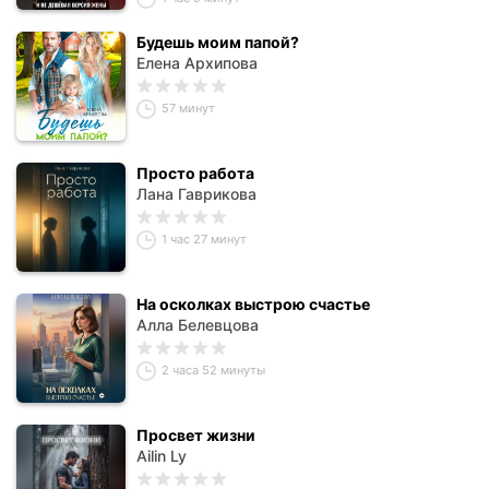
Будешь моим папой?
Елена Архипова
57 минут
Просто работа
Лана Гаврикова
1 час 27 минут
На осколках выстрою счастье
Алла Белевцова
2 часа 52 минуты
Просвет жизни
Ailin Ly