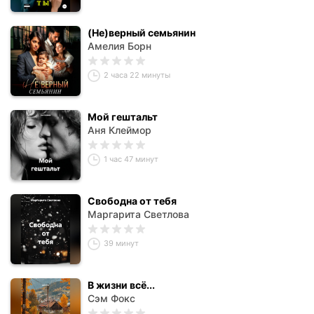
(Не)верный семьянин
Амелия Борн
2 часа 22 минуты
Мой гештальт
Аня Клеймор
1 час 47 минут
Свободна от тебя
Маргарита Светлова
39 минут
В жизни всё...
Сэм Фокс