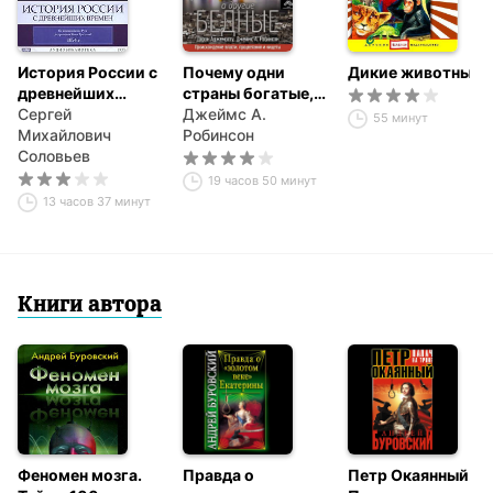
История России с
Почему одни
Дикие животные
древнейших
страны богатые, а
времен. Том 1
Сергей
другие бедные.
Джеймс А.
55 минут
Михайлович
Происхождение
Робинсон
Соловьев
власти,
процветания и
19 часов 50 минут
нищеты
13 часов 37 минут
Книги автора
Феномен мозга.
Правда о
Петр Окаянный.