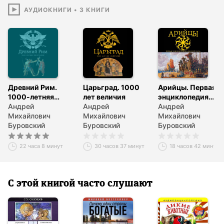
этот имперский опыт для России, величающей себя
АУДИОКНИГИ
•
3
КНИГИ
Третьим Римом?
Древний Рим.
Царьград. 1000
Арийцы. Первая
1000-летняя
лет величия
энциклопедия
биография
Андрей
Андрей
«Высшей Расы»
Андрей
Михайлович
Михайлович
Михайлович
Буровский
Буровский
Буровский
22 часа 8 минут
30 часов 37 минут
18 часов 42 минуты
С этой книгой часто слушают