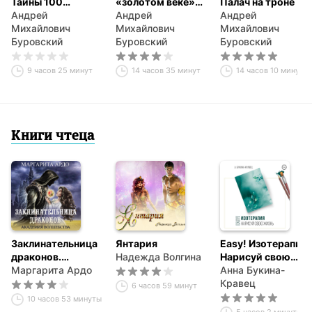
Тайны 100
«золотом веке»
Палач на троне
миллиардов
Андрей
Екатерины
Андрей
Андрей
нейронов
Михайлович
Михайлович
Михайлович
Буровский
Буровский
Буровский
9 часов 25 минут
14 часов 35 минут
14 часов 10 минут
Книги чтеца
Заклинательница
Янтария
Easy! Изотерапия.
драконов.
Надежда Волгина
Нарисуй свою
Академия
Маргарита Ардо
жизнь
Анна Букина-
волшебства
Кравец
6 часов 59 минут
10 часов 53 минуты
5 часов 2 минуты