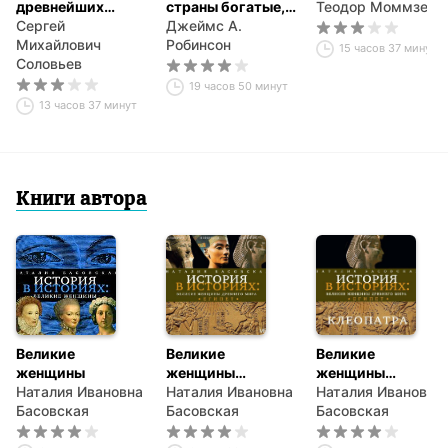
древнейших
страны богатые, а
Теодор Моммзен
времен. Том 1
Сергей
другие бедные.
Джеймс А.
Михайлович
Происхождение
Робинсон
15 часов 37 минут
Соловьев
власти,
процветания и
19 часов 50 минут
нищеты
13 часов 37 минут
Книги автора
Великие
Великие
Великие
женщины
женщины
женщины
Наталия Ивановна
древнего Египта
Наталия Ивановна
древнего Египта.
Наталия Ивановна
Басовская
Басовская
Царица
Басовская
Клеопатра