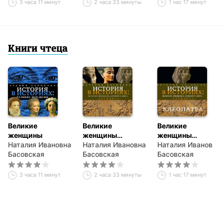
3 часа 11 минут
2 часа 33 минуты
1 час 17 минут
Книги чтеца
Великие
Великие
Великие
женщины
женщины
женщины
Наталия Ивановна
древнего Египта
Наталия Ивановна
древнего Египта.
Наталия Ивановна
Басовская
Басовская
Царица
Басовская
Клеопатра
3 часа 11 минут
2 часа 33 минуты
1 час 17 минут