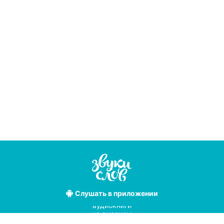
Слушать
в приложении
Лучшие
аудиокниги
на русском
языке