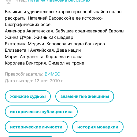
Великие и удивительные характеры необычайно полно
раскрыты Наталией Басовской в ее историко-
биографических эссе.
Алиенора Аквитанская. Бабушка средневековой Европы
Жанна Д’Арк. Жизнь как шедевр
Екатерина Медичи. Королева из рода банкиров
Елизавета I Английская. Дева нации
Мария Антуанетта. Королева и толпа
Королева Виктория. Символ на троне
Правообладатель:
ВИМБО
Дата выхода:
12 мая 2010 г.
женские судьбы
знаменитые женщины
историческая публицистика
исторические личности
история монархии