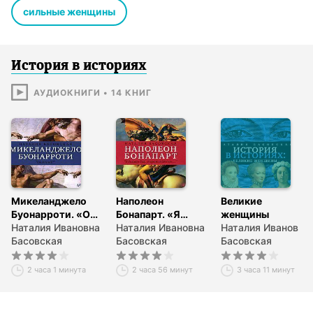
сильные женщины
История в историях
АУДИОКНИГИ
•
14
КНИГ
Микеланджело
Наполеон
Великие
Буонарроти. «Он
Бонапарт. «Я
женщины
мог всё!»
Наталия Ивановна
должен был
Наталия Ивановна
Наталия Ивановна
Басовская
умереть в
Басовская
Басовская
Москве…»
2 часа 1 минута
2 часа 56 минут
3 часа 11 минут