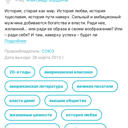
История, старая как мир. История любви, история
тщеславия, история пути наверх. Сильный и амбициозный
мужчина добивается богатства и власти. Ради нее,
желанной… или ради ее образа в своем воображении? Или
– ради себя? И там, наверху успеха – будет ли
автоматически и счастье? История тривиального
Подробнее
нувориша? История мечтателя, медленно и жестоко
Правообладатель:
СОЮЗ
утратившего иллюзии.
Дата выхода:
28 марта 2013 г.
Знаменитейший роман Фрэнсиса Скотта Фицджеральда –
«Великий Гэтсби» (The Great Gatsby), один из бессмертных
столпов «неоклассики» XX века.
20-е годы
американская классика
© перевод Е. Калашникова (наследники)
©&℗ ИП Воробьев В.А.
американская литература
великие писатели
©&℗ ИД СОЮЗ
Чему учит нас жизнь Ф.С. Фицджеральда? Узнаете из
власть денег
высшее общество
статьи в ЛитРес: Журнале
жизненные ценности
история любви