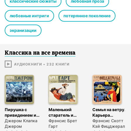
классические сюжеты
любовная проза
любовные интриги
потерянное поколение
экранизации
Классика на все времена
АУДИОКНИГИ
•
232
КНИГИ
Пирушка с
Маленький
Семья на ветру.
привидением и
старатель и
Карьера
др. рассказы
Джером Клапка
другие рассказы
Фрэнсис Брет
полисмена
Фрэнсис Скотт
Джером
Гарт
Кэй Фицджеральд