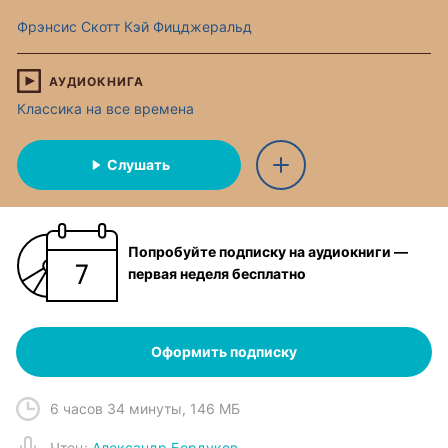
Фрэнсис Скотт Кэй Фицджеральд
АУДИОКНИГА
Классика на все времена
Слушать
Попробуйте подписку на аудиокниги —
первая неделя бесплатно
Оформить подписку
6 часов 34 минуты
,
146 МБ
Чтец
:
Александр Бордуков