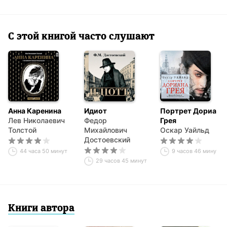
С этой книгой часто слушают
Анна Каренина
Идиот
Портрет Дориана
Лев Николаевич
Федор
Грея
Толстой
Михайлович
Оскар Уайльд
Достоевский
44 часа 50 минут
9 часов 46 минут
29 часов 45 минут
Книги автора