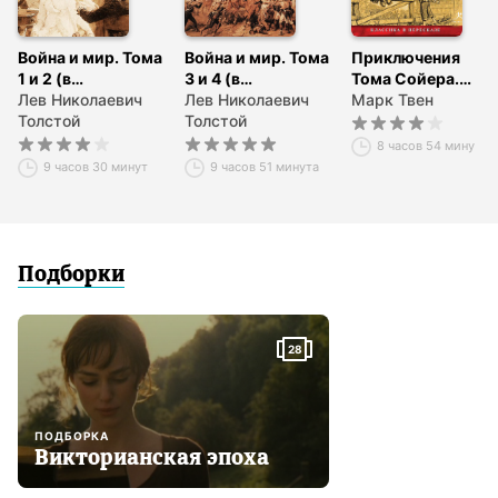
Война и мир. Тома
Война и мир. Тома
Приключения
1 и 2 (в
З и 4 (в
Тома Сойера.
сокращении)
Лев Николаевич
сокращении)
Лев Николаевич
Приключения
Марк Твен
Толстой
Толстой
Гекльберри
Финна
8 часов 54 минуты
9 часов 30 минут
9 часов 51 минута
Подборки
28
ПОДБОРКА
Викторианская эпоха