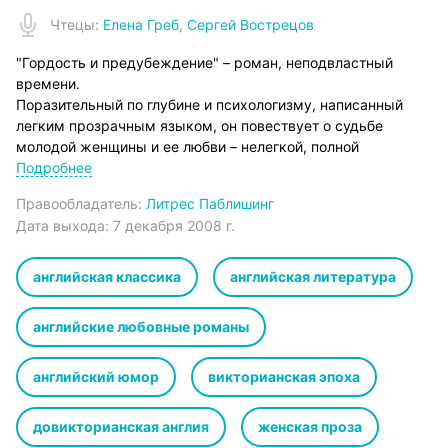
Чтец
ы:
Елена Греб
,
Сергей Вострецов
"Гордость и предубеждение" – роман, неподвластный
времени.
Поразительный по глубине и психологизму, написанный
легким прозрачным языком, он повествует о судьбе
молодой женщины и ее любви – нелегкой, полной
неуверенности, ошибок и сомнений.
Подробнее
Эта книга была самой любимой для многих поколений
Правообладатель:
Литрес Паблишинг
женщин всего мира. Ею зачитывались в аристократических
Дата выхода:
7 декабря 2008 г.
гостиных, литературных салонах и сельских усадьбах, ее
прятали от родителей гимназистки, для которых роман
Джейн Остин становился буквально «школой жизни».
английская классика
английская литература
И сейчас эта книга, навеки вошедшая в золотой фонд
мировой литературы, не утратила ни капли своего
английские любовные романы
неподражаемого очарования, изысканности и блеска…
Книга в пересказе Ольги Петровой.
английский юмор
викторианская эпоха
довикторианская англия
женская проза