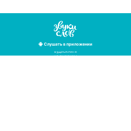
Слушать
в приложении
Лучшие
аудиокниги
на русском
языке
Условия использования
Политика конфиденциальности
Справочный центр
© 2019
Мы принимаем к оплате