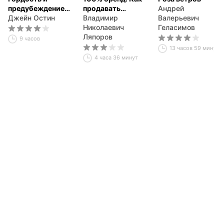
предубеждение
продавать
Андрей
(сокращенный
Джейн Остин
счастье
Владимир
Валерьевич
пересказ)
Николаевич
Геласимов
Ляпоров
9 часов
13 часов 59 минут
4 часа 36 минут