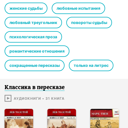
женские судьбы
любовные испытания
любовный треугольник
повороты судьбы
психологическая проза
романтические отношения
сокращенные пересказы
только на литрес
Классика в пересказе
АУДИОКНИГИ
•
31
КНИГА