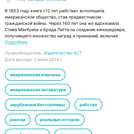
В 1853 году книга «12 лет рабства» всполошила
американское общество, став предвестником
гражданской войны. Через 160 лет она же вдохновила
Стива МакКуина и Брэда Питта на создание киношедевра,
получившего множество наград и признаний, включая
Оскар-2014 как «Лучший фильм года».
Подробнее
Что же касается самого Соломона Нортапа, для него книга
Правообладатель:
Издательство АСТ
стала исповедью о самом темном периоде его жизни.
Дата выхода:
2 июня 2014 г.
Периоде, когда отчаяние почти задушило надежду
вырваться из цепей рабства и вернуть себе свободу и
достоинство, которые у него отняли.
американская классика
Иллюстрации и текст для перевода заимствованы из
издания 1855 года, выпущенного MILLER, ORTON и
американская литература
MULLIGUN, New York
зарубежные бестселлеры
рабство
расизм
реальные истории