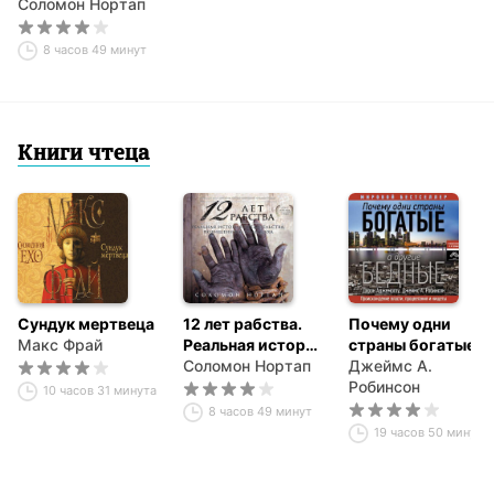
предательства,
Соломон Нортап
похищения и
силы духа
8 часов 49 минут
Книги чтеца
Сундук мертвеца
12 лет рабства.
Почему одни
Макс Фрай
Реальная история
страны богатые, а
предательства,
Соломон Нортап
другие бедные.
Джеймс А.
похищения и
Происхождение
Робинсон
10 часов 31 минута
силы духа
власти,
8 часов 49 минут
процветания и
19 часов 50 минут
нищеты