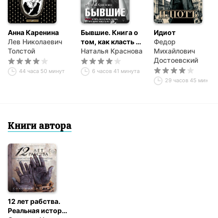
Анна Каренина
Бывшие. Книга о
Идиот
Лев Николаевич
том, как класть на
Федор
Толстой
тех, кто хотел
Наталья Краснова
Михайлович
класть на тебя
Достоевский
44 часа 50 минут
6 часов 41 минута
29 часов 45 минут
Книги автора
12 лет рабства.
Реальная история