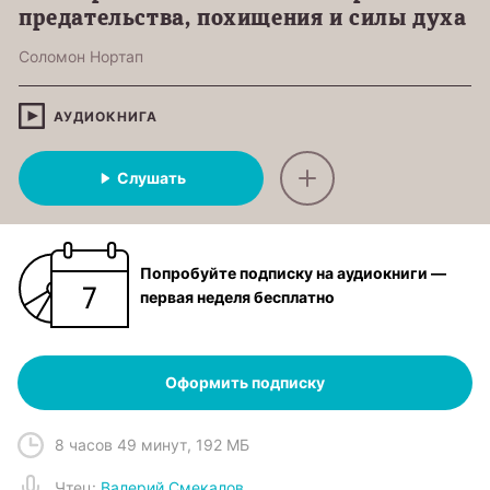
предательства, похищения и силы духа
Соломон Нортап
АУДИОКНИГА
Слушать
Попробуйте подписку на аудиокниги —
первая неделя бесплатно
Оформить подписку
8 часов 49 минут
,
192 МБ
Чтец
:
Валерий Смекалов