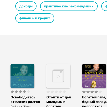
Предисловие
Глава первая. Как покупка роскошного авто может сде
доходы
практические рекомендации
Глава вторая. Самые лучшие вещи в жизни даются бес
Глава третья. Контролируйте свои долги. Контролируй
финансы и кредит
Глава четвертая. Сколько у вас плохих долгов? Отвеча
Глава пятая. Как мы избавились от плохих долгов
Глава шестая. 10 шагов к избавлению от плохих долгов
Несколько слов в заключение
Освободитесь
Отойти от дел
Богатый папа,
от плохих долгов
молодым и
бедный папа д
богатым
подростков
Роберт Тору