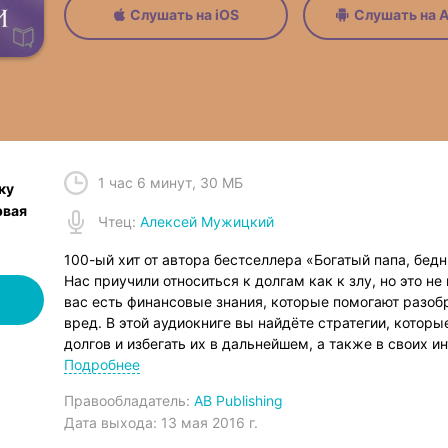
Слушать на iOS
Слушать на A
1 час 6 минут
,
30 МБ
ку
рвая
Чтец
:
Алексей Мужицкий
100-ый хит от автора бестселлера «Богатый папа, бед
Нас приучили относиться к долгам как к злу, но это не
вас есть финансовые знания, которые помогают разобр
вред. В этой аудиокниге вы найдёте стратегии, котор
долгов и избегать их в дальнейшем, а также в своих 
долгами. Роберт Кийосаки снабдит вас всеми необход
Подробнее
заставить свои деньги работать на себя.
Правообладатель:
AB Publishing
Эта аудиокнига для всех, кто готов повысить свой фин
Дата выхода:
13 мая 2016 г.
выгоду даже от долгов.