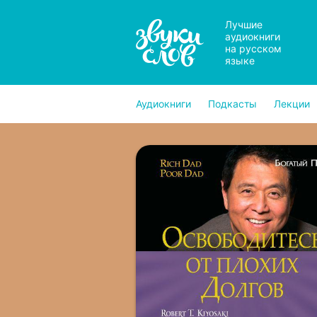
Лучшие
аудиокниги
на русском
языке
Аудиокниги
Подкасты
Лекции