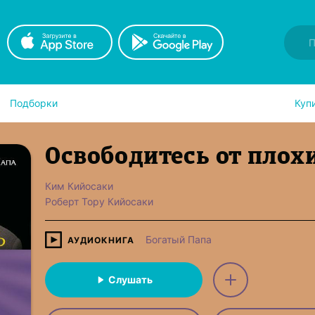
Подборки
Куп
Освободитесь от плох
Ким Кийосаки
Роберт Тору Кийосаки
Богатый Папа
АУДИОКНИГА
Слушать