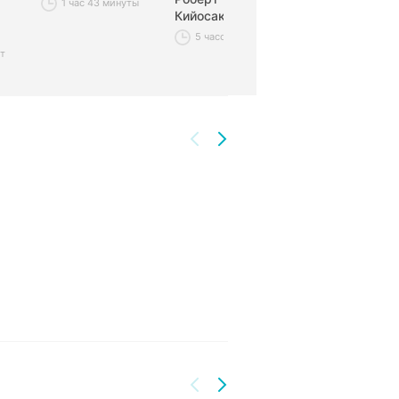
1 час 43 минуты
Кийосаки
1 час 34 мину
5 часов 49 минут
ут