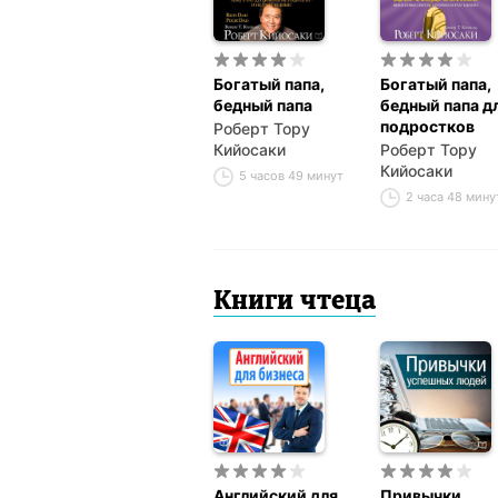
Богатый папа,
Богатый папа,
бедный папа
бедный папа д
подростков
Роберт Тору
Кийосаки
Роберт Тору
Кийосаки
5 часов 49 минут
2 часа 48 мину
Книги чтеца
Английский для
Привычки