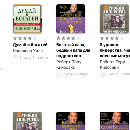
Думай и богатей
Богатый папа,
8 уроков
бедный папа для
лидерства. Че
Наполеон Хилл
подростков
военные могу
9 часов 41 минута
научить бизне
Роберт Тору
Роберт Тору
лидеров
Кийосаки
Кийосаки
ут
2 часа 48 минут
6 часов 19 мин