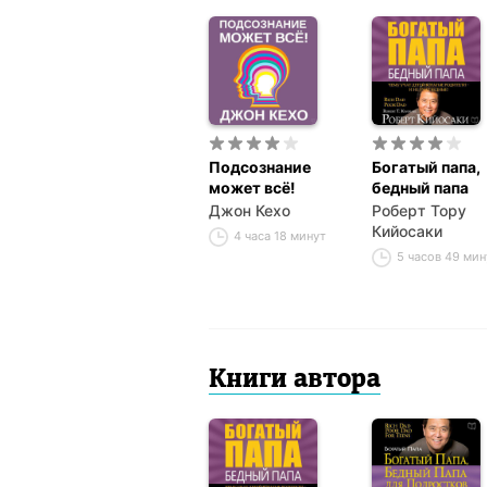
Подсознание
Богатый папа,
может всё!
бедный папа
Джон Кехо
Роберт Тору
Кийосаки
4 часа 18 минут
5 часов 49 мин
Книги автора