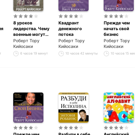
8 уроков
Квадрант
Прежде чем
ля
лидерства. Чему
денежного
начать свой
военные могут
потока
бизнес
научить бизнес-
Роберт Тору
Роберт Тору
Роберт Тору
лидеров
Кийосаки
Кийосаки
Кийосаки
т
6 часов 19 минут
10 часов 42 минуты
10 часов 15 ми
Прежде чем
Разбуди в себе
Английский