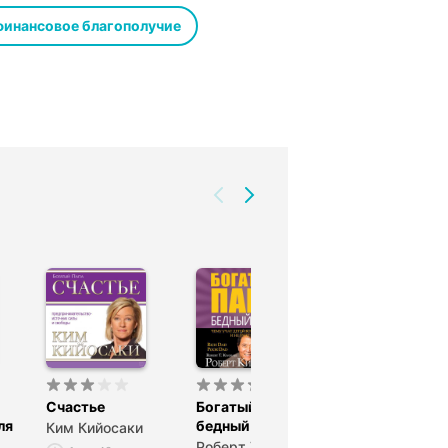
лать вас богаче
финансовое благополучие
платно
те свою жизнь
йте честно
Счастье
Богатый папа,
Цели и решен
ля
бедный папа
Ким Кийосаки
Роберт Тору
Роберт Тору
Кийосаки