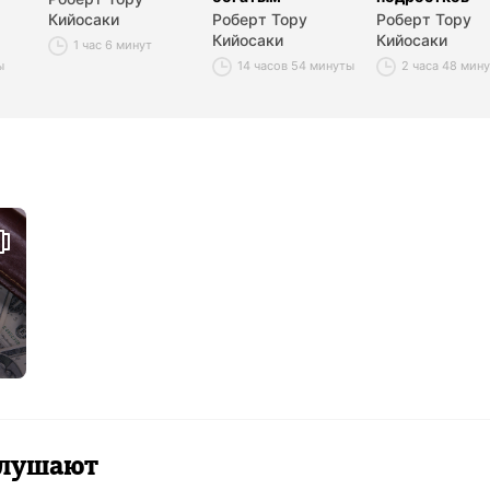
Кийосаки
Роберт Тору
Роберт Тору
Кийосаки
Кийосаки
1 час 6 минут
ы
14 часов 54 минуты
2 часа 48 мин
 слушают