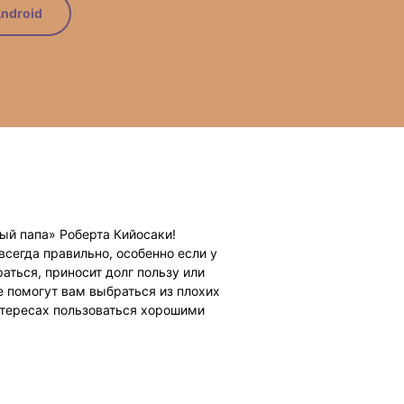
ndroid
ный папа» Роберта Кийосаки!
 всегда правильно, особенно если у
аться, приносит долг пользу или
ые помогут вам выбраться из плохих
интересах пользоваться хорошими
имыми знаниями, чтобы вы могли
ансовый IQ и научиться получать