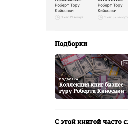
деньгами
Роберт Тору
Роберт Тору
Кийосаки
Кийосаки
1 час 13 минут
1 час 32 минут
Подборки
14
ПОДБОРКА
Коллекция книг бизнес-
гуру Роберта Кийосаки
С этой книгой часто