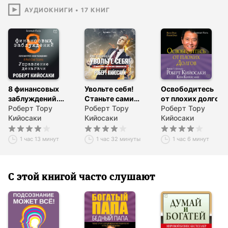
наставников и идеально подходит для того, чтобы лучше
АУДИОКНИГИ
•
17
КНИГ
познать себя и поработать над усовершенствованием
своего характера.
© ООО «Попурри»
℗ AB Publishing
8 финансовых
Увольте себя!
Освободитесь
заблуждений.
Станьте сами
от плохих долгов
Управление
Роберт Тору
себе боссом
Роберт Тору
Роберт Тору
деньгами
Кийосаки
Кийосаки
Кийосаки
1 час 13 минут
1 час 32 минуты
1 час 6 минут
С этой книгой часто слушают