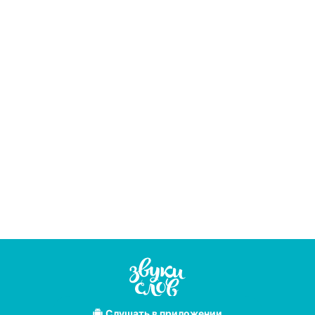
позволяющее
обрести ясность
ума, хорошую
память и спасти
мозг от болезни
Альцгеймера
Слушать
в приложении