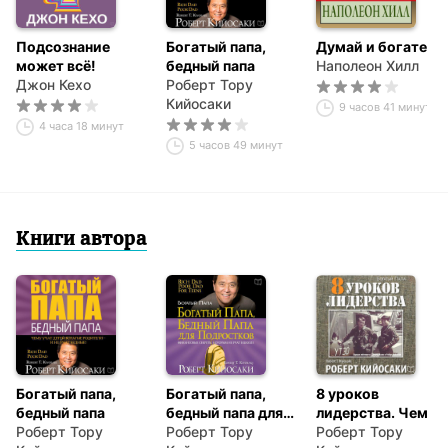
Подсознание
Богатый папа,
Думай и богатей
может всё!
бедный папа
Наполеон Хилл
Джон Кехо
Роберт Тору
Кийосаки
9 часов 41 минута
4 часа 18 минут
5 часов 49 минут
Книги автора
Богатый папа,
Богатый папа,
8 уроков
бедный папа
бедный папа для
лидерства. Чему
Роберт Тору
подростков
Роберт Тору
военные могут
Роберт Тору