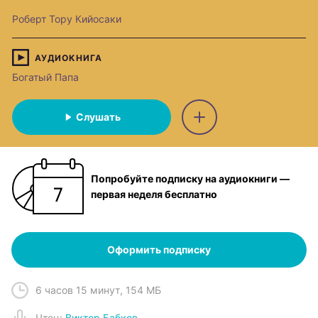
Роберт Тору Кийосаки
АУДИОКНИГА
Богатый Папа
Слушать
Попробуйте подписку на аудиокниги —
первая неделя бесплатно
Оформить подписку
6 часов 15 минут
,
154 МБ
Чтец
:
Виктор Бабков