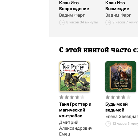
Клан Ито.
Клан Ито.
Возрождение
Возмездие
Вадим Фарг
Вадим Фарг
8 часов 34 минуты
9 часов 7 мину
С этой книгой часто
Таня Гроттер и
Будь моей
магический
ведьмой
контрабас
Елена Звездна
Дмитрий
13 часов 5 мин
Александрович
Емец