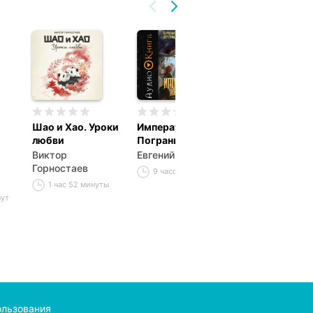
Шао и Хао. Уроки
Император
Отступник
любви
Пограничья 8
Жанна Поярко
Виктор
Евгений Астахов
8 часов 19 ми
Горностаев
9 часов
1 час 52 минуты
нут
ользования