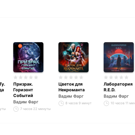
Ту.
Призрак.
Цветок для
Лаборатория
да
Горизонт
Некроманта
R.E.D.
Событий
Вадим Фарг
Вадим Фарг
Вадим Фарг
8 часов 9 минут
10 часов 11 ми
нуты
7 часов 22 минуты