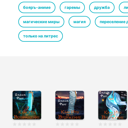
нет. Боги не зря даровали лунный меч. И теперь никак
Я верну клану былое величие!
бояръ-аниме
гаремы
дружба
ли
магические миры
магия
переселение 
только на литрес