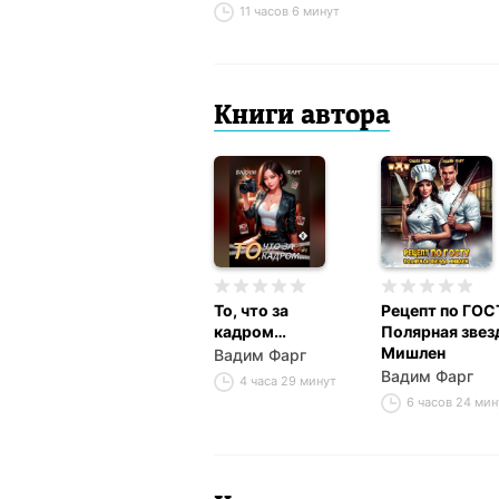
11 часов 6 минут
Книги автора
То, что за
Рецепт по ГОС
кадром…
Полярная звез
Мишлен
Вадим Фарг
Вадим Фарг
4 часа 29 минут
6 часов 24 ми