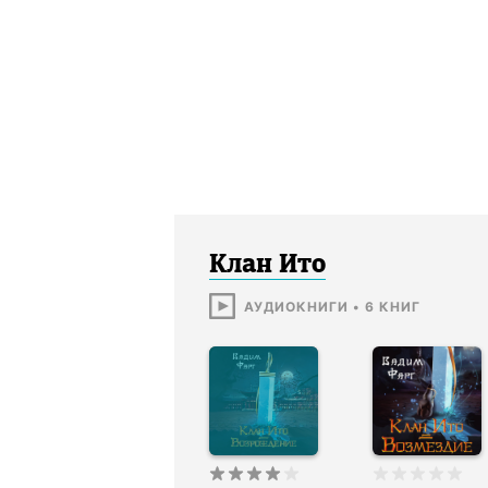
Клан Ито
АУДИОКНИГИ
•
6
КНИГ