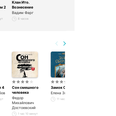
Клан Ито.
м 2
Вознесение
Вадим Фарг
ут
8 часов
 4
Сон смешного
Замок Оборотня
Последнее
человека
желание
бов
Елена Звездная
Федор
Анджей
нут
11 часов 59 минут
Михайлович
Сапковский
Достоевский
10 часов 37 м
1 час 10 минут