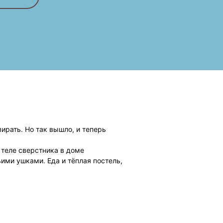
ирать. Но так вышло, и теперь
 теле сверстника в доме
ими ушками. Еда и тёплая постель,
мору. Оборотни и призраки так и
особо нас любят. К тому же, величие
блюдать за всем со стороны? Ну уж