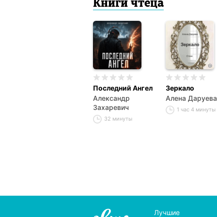
Книги чтеца
Последний Ангел
Зеркало
Александр
Алена Даруева
Захаревич
1 час 4 минуты
32 минуты
Лучшие