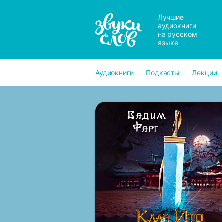
Лучшие
аудиокниги
на русском
языке
Аудиокниги
Подкасты
Лекции