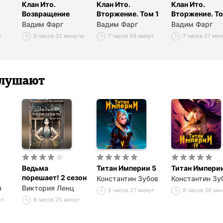
Клан Ито.
Клан Ито.
Клан Ито.
Возвращение
Вторжение. Том 1
Вторжение. То
Вадим Фарг
Вадим Фарг
Вадим Фарг
т
9 часов 32 минуты
7 часов 56 минут
7 часов 27 мин
 слушают
Ведьма
Титан Империи 5
Титан Империи
порешает! 2 сезон
Константин Зубов
Константин Зу
я
Виктория Ленц
8 часов 27 минут
8 часов 38 ми
ут
8 часов 25 минут