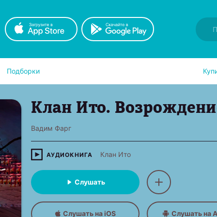
Подборки
Куп
Клан Ито. Возрождени
Вадим Фарг
Клан Ито
АУДИОКНИГА
Слушать
Слушать на iOS
Слушать на A