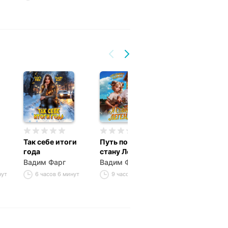
Так себе итоги
Путь повара. Я
Рецепт по ГОС
года
стану Легендой!
Рагу для медв
Вадим Фарг
Вадим Фарг
Вадим Фарг
нут
6 часов 6 минут
9 часов 44 минуты
7 часов 13 ми