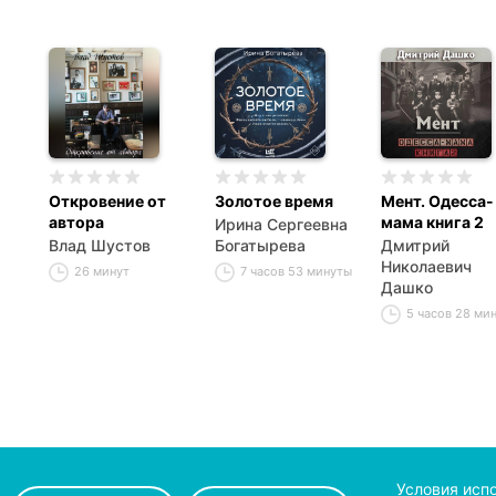
Откровение от
Золотое время
Мент. Одесса-
автора
мама книга 2
Ирина Сергеевна
Влад Шустов
Богатырева
Дмитрий
Николаевич
26 минут
7 часов 53 минуты
Дашко
5 часов 28 ми
Условия исп