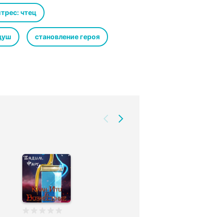
ие твари не смогут меня остановить.
трес: чтец
душ
становление героя