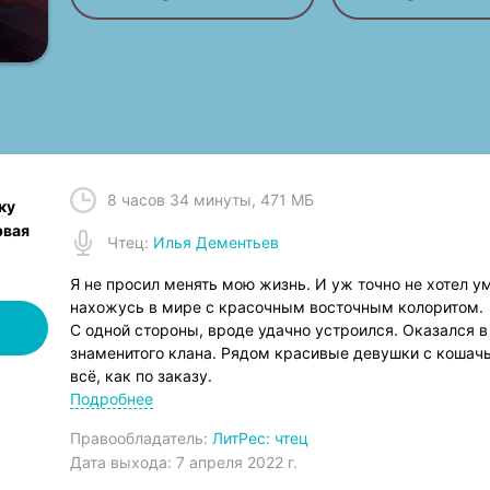
8 часов 34 минуты
,
471 МБ
ку
рвая
Чтец
:
Илья Дементьев
Я не просил менять мою жизнь. И уж точно не хотел ум
нахожусь в мире с красочным восточным колоритом.
С одной стороны, вроде удачно устроился. Оказался в
знаменитого клана. Рядом красивые девушки с кошачь
всё, как по заказу.
С другой, из гор постоянно выбираются кровожадные 
Подробнее
норовят кого-нибудь сожрать. Да и соседний кланы не 
Правообладатель:
ЛитРес: чтец
рода Ито медленно угасает.
Дата выхода:
7 апреля 2022 г.
Что мне оставалось делать? Сидеть сложа ручки и на