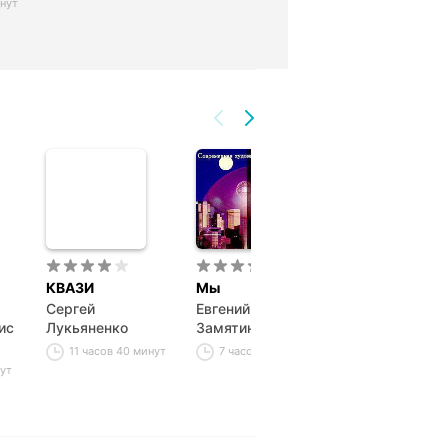
инут
КВАЗИ
Мы
Темный лес
Сергей
Евгений Иванович
Лю Цысинь
ис
Лукьяненко
Замятин
23 часа 20 ми
11 часов 40 минут
7 часов 48 минут
нут