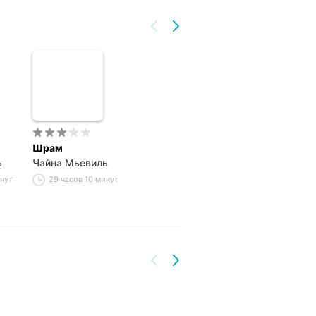
Шрам
ь
Чайна Мьевиль
инут
29 часов 10 минут