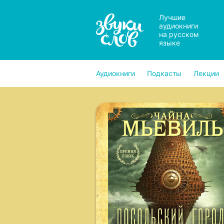
Лучшие
аудиокниги
на русском
языке
Аудиокниги
Подкасты
Лекции