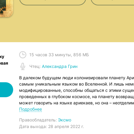
15 часов 33 минуты
,
856 МБ
ку
рвая
Чтец
:
Александра Грин
В далеком будущем люди колонизировали планету Арие
самым уникальным языком во Вселенной. И лишь немн
модифицированные, способны общаться с этими сущес
проведенных в глубоком космосе, на планету возвращ
может говорить на языке ариекаев, но она – неотдели
фигуру речи – живое сравнение.
Подробнее
Когда в результате сложных политических махинаций 
Правообладатель:
Эксмо
хрупкое равновесие между людьми и аборигенами рез
Дата выхода:
28 апреля 2022 г.
катастрофа, и Ависа разрывается между противоречи