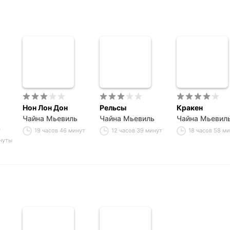
Нон Лон Дон
Рельсы
Кракен
Чайна Мьевиль
Чайна Мьевиль
Чайна Мьевил
ь
19 часов 46 минут
12 часов 39 минут
18 часов 58 м
инуты