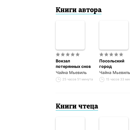
Книги автора
Вокзал
Посольский
потерянных снов
город
Чайна Мьевиль
Чайна Мьевил
25 часов 51 минута
15 часов 33 м
Книги чтеца