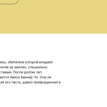
ку, обитатели которой владеют
огие из землян, специально
твами. После долгих лет,
ается Ависа Беннер Чо. Она не
мая его часть, давно превращенная в
на Ариеку прибывает новый посол,
ко нарушается. Вот-вот разразится
выми привязанностями: к мужу,