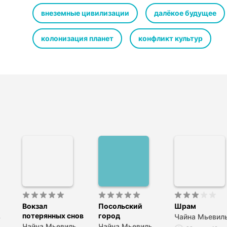
которого она больше не любит, к системе, которой она
месту в языке, на котором она не может говорить, но 
внеземные цивилизации
далёкое будущее
ей это или нет…
колонизация планет
конфликт культур
Вокзал
Посольский
Шрам
потерянных снов
город
ь
Чайна Мьевил
Чайна Мьевиль
Чайна Мьевиль