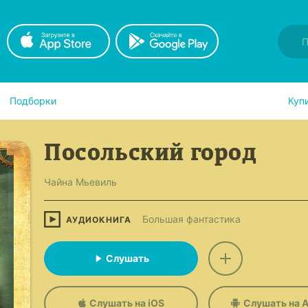
Подборки
Куп
Посольский город
Чайна Мьевиль
Большая фантастика
АУДИОКНИГА
Слушать
Слушать на iOS
Слушать на A