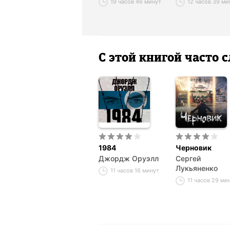
19 часов 46 минут
12 часов 39 ми
С этой книгой часто
1984
Черновик
Джордж Оруэлл
Сергей
Лукьяненко
11 часов 16 минут
11 часов 29 ми