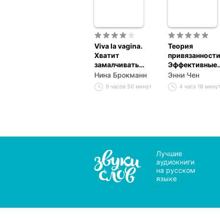
Viva la vagina.
Теория
Хватит
привязанности
замалчивать
Эффективные
скрытые
практики,
Нина Брокманн
Энни Чен
возможности
которые помо
9 часов 50 минут
4 часа 18 мину
органа, который
построить
не принято
прочные
называть
отношения с
близкими и
партнером
Лучшие
аудиокниги
на русском
языке