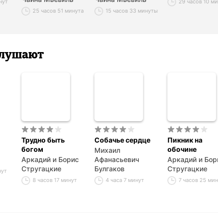
нут
29 часов 10 м
25 часов 51 минута
15 часов 33 минуты
 слушают
Трудно быть
Собачье сердце
Пикник на
богом
обочине
Михаил
Аркадий и Борис
Афанасьевич
Аркадий и Бор
Стругацкие
Булгаков
Стругацкие
нут
8 часов 17 минут
4 часа 7 минут
7 часов 25 ми