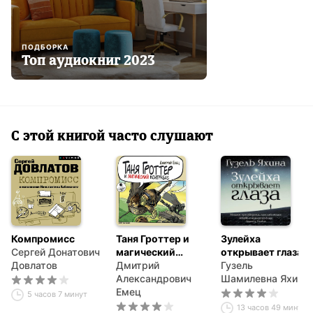
ПОДБОРКА
Топ аудиокниг 2023
С этой книгой часто слушают
Компромисс
Таня Гроттер и
Зулейха
Сергей Донатович
магический
открывает глаза
Довлатов
контрабас
Дмитрий
Гузель
Александрович
Шамилевна Яхина
Емец
5 часов 7 минут
13 часов 49 минут