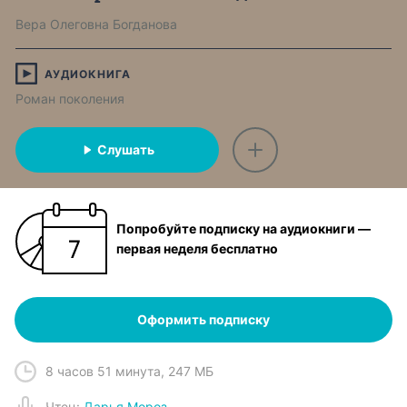
Вера Олеговна Богданова
АУДИОКНИГА
Роман поколения
Слушать
Попробуйте подписку на аудиокниги —
первая неделя бесплатно
Оформить подписку
8 часов 51 минута
,
247 МБ
Чтец
:
Дарья Мороз