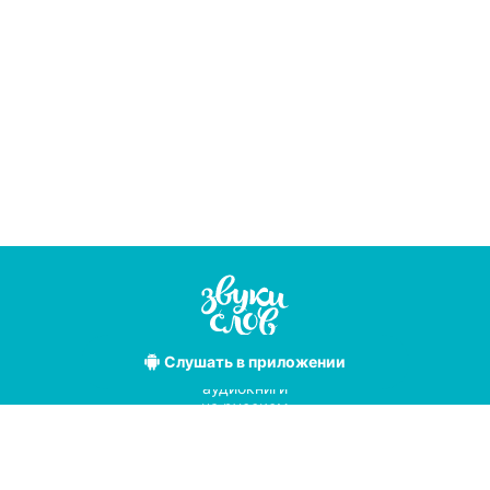
Слушать
в приложении
Лучшие
аудиокниги
на русском
языке