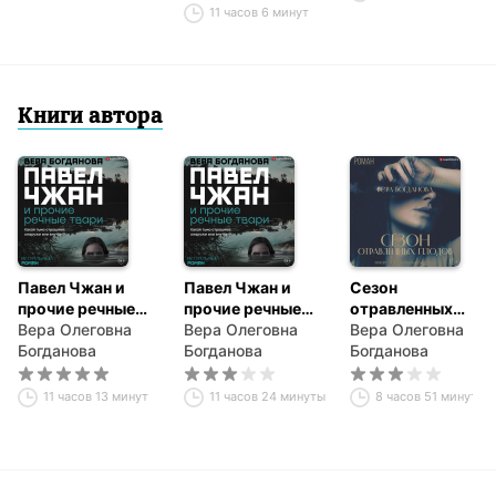
11 часов 6 минут
Книги автора
Павел Чжан и
Павел Чжан и
Сезон
прочие речные
прочие речные
отравленных
твари
Вера Олеговна
твари
Вера Олеговна
плодов
Вера Олеговна
Богданова
Богданова
Богданова
11 часов 13 минут
11 часов 24 минуты
8 часов 51 минута