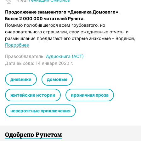
Продолжение знаменитого «Дневника Домового».
Более 2 000 000 читателей Рунета.
Помимо полюбившегося всем грубоватого, но
очаровательного страшилки, свои ежедневные отчеты и
размышления предлагают его старые знакомые – Водяной,
Леший, Русалка, Верлиока и Бабушка Яга.
Подробнее
Автор – Евгений ЧеширКо. Родился в Ставрополе, закончил
Правообладатель:
Аудиокнига (АСТ)
Северо-Кавказский федеральный университет. Работает в
Дата выхода:
14 января 2020 г.
сфере недвижимости.
© Евгений ЧеширКо, текст, 2016
© Юлия Межова, иллюстрации, 2016
дневники
домовые
© & ℗ ООО «Издательство АСТ», «Аудиокнига», 2019
Продюсер аудиозаписи: Татьяна Плюта
житейские истории
ироничная проза
невероятные приключения
Одобрено Рунетом