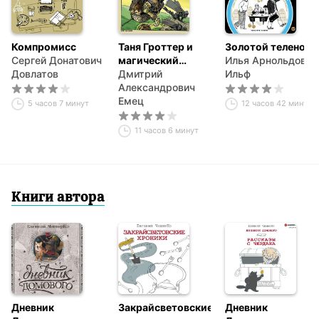
Компромисс
Таня Гроттер и
Золотой теленок
Сергей Донатович
магический
Илья Арнольдович
Довлатов
контрабас
Дмитрий
Ильф
Александрович
Емец
5 часов 7 минут
12 часов 42 минуты
11 часов 6 минут
Книги автора
Дневник
Закрайсветовские
Дневник