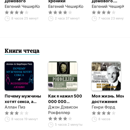
Домового
хроники
Домового.
Евгений ЧеширКо
Евгений ЧеширКо
Рассказы с
Евгений ЧеширКо
чердака
8 часов 25 минут
2 часа 37 минут
7 часов 23 минуты
Книги чтеца
Почему мужчины
Как я нажил 500
Моя жизнь. Мои
хотят секса, а
000 000
достижения
женщины любви
Аллан Пиз
долларов.
Джон Дэвисон
Генри Форд
Мемуары
Рокфеллер
миллиардера
8 часов 19 минут
8 часов
5 часов 2 минуты