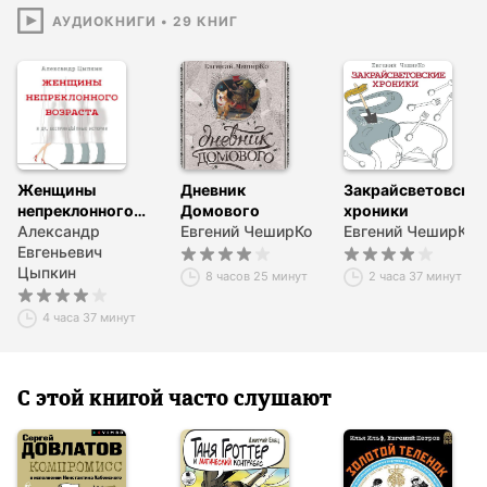
АУДИОКНИГИ
•
29
КНИГ
Женщины
Дневник
Закрайсветовски
непреклонного
Домового
хроники
возраста
Александр
Евгений ЧеширКо
Евгений ЧеширКо
и др. беспринцЫпные
Евгеньевич
истории
Цыпкин
8 часов 25 минут
2 часа 37 минут
4 часа 37 минут
С этой книгой часто слушают