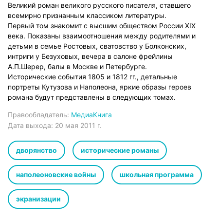
Великий роман великого русского писателя, ставшего
всемирно признанным классиком литературы.
Первый том знакомит с высшим обществом России XIX
века. Показаны взаимоотношения между родителями и
детьми в семье Ростовых, сватовство у Болконских,
интриги у Безуховых, вечера в салоне фрейлины
А.П.Шерер, балы в Москве и Петербурге.
Исторические события 1805 и 1812 гг., детальные
портреты Кутузова и Наполеона, яркие образы героев
романа будут представлены в следующих томах.
Правообладатель:
МедиаКнига
Дата выхода:
20 мая 2011 г.
дворянство
исторические романы
наполеоновские войны
школьная программа
экранизации