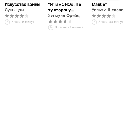
Искусство войны
"Я" и «ОНО». По
Макбет
Сунь-цзы
ту сторону
Уильям Шекспир
принципа
Зигмунд Фрейд
наслаждения.
2 часа 6 минут
3 часа 44 минуты
6 часов 21 минута