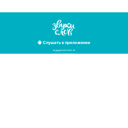
Слушать
в приложении
Лучшие
аудиокниги
на русском
языке
Условия использования
Политика конфиденциальности
Справочный центр
© 2019
Мы принимаем к оплате