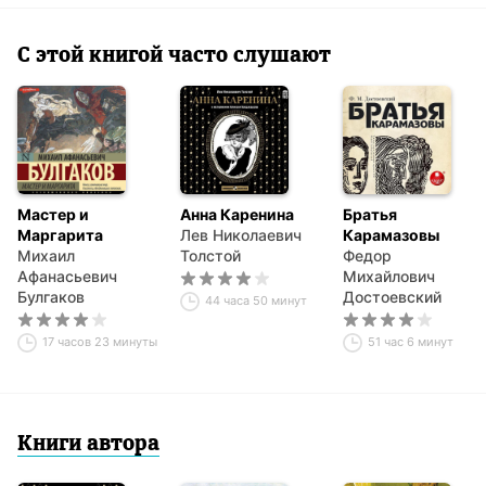
С этой книгой часто слушают
Мастер и
Анна Каренина
Братья
Маргарита
Лев Николаевич
Карамазовы
Михаил
Толстой
Федор
Афанасьевич
Михайлович
Булгаков
Достоевский
44 часа 50 минут
17 часов 23 минуты
51 час 6 минут
Книги автора