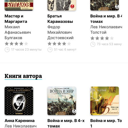
Мастер и
Братья
Война и мир. В 4-х
Маргарита
Карамазовы
томах
Михаил
Федор
Лев Николаевич
Афанасьевич
Михайлович
Толстой
Булгаков
Достоевский
73 часа 53 минуты
17 часов 23 минуты
51 час 6 минут
Книги автора
Анна Каренина
Война и мир. В 4-х
Война и мир. Том
Лев Николаевич
томах
1