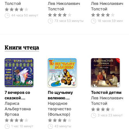
Толстой
Лев Николаевич
Лев Николаевич
Толстой
Толстой
44 часа 50 минут
73 часа 53 минуты
18 часов 59 минут
Книги чтеца
7 вечеров со
По щучьему
Толстой детям
сказкой.
велению.
Лев Николаевич
Старинные
Лариса
Аудиоспектакль
Народное
Толстой
сказки и
Альбертовна
творчество
колыбельные
Яртова
(Фольклор)
3 часа 23 минуты
1 час 10 минут
43 минуты