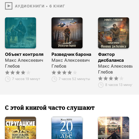
АУДИОКНИГИ
•
6
КНИГ
Объект контроля
Разведчик барона
Фактор
Макс Алексеевич
Макс Алексеевич
дисбаланса
Глебов
Глебов
Макс Алексеевич
Глебов
7 часов 19 минут
7 часов 52 минуты
8 часов 13 минут
С этой книгой часто слушают