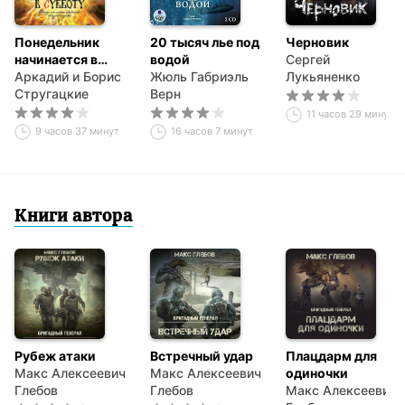
Понедельник
20 тысяч лье под
Черновик
начинается в
водой
Сергей
субботу
Аркадий и Борис
Жюль Габриэль
Лукьяненко
Стругацкие
Верн
11 часов 29 минут
9 часов 37 минут
16 часов 7 минут
Книги автора
Рубеж атаки
Встречный удар
Плацдарм для
Макс Алексеевич
Макс Алексеевич
одиночки
Глебов
Глебов
Макс Алексеевич