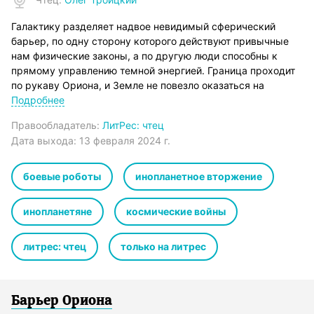
Галактику разделяет надвое невидимый сферический
барьер, по одну сторону которого действуют привычные
нам физические законы, а по другую люди способны к
прямому управлению темной энергией. Граница проходит
по рукаву Ориона, и Земле не повезло оказаться на
рубеже, где столкнулись две цивилизации, ведущие
Подробнее
агрессивную космическую экспансию… В основе
Правообладатель:
ЛитРес: чтец
могущества одной из них лежат технологии, намного
Дата выхода:
13 февраля 2024 г.
опередившие земные, а стержнем другой стало то, что на
Земле назвали бы магией. Полтора века назад обе
цивилизации сошлись в сражении за Солнечную систему, и
боевые роботы
инопланетное вторжение
в тот момент судьба примитивных аборигенов, населявших
третью планету, их совершенно не интересовала. Спустя
инопланетяне
космические войны
сто пятьдесят лет среди потомков немногих выживших
землян эта схватка известна, как Чужая война.
литрес: чтец
только на литрес
Барьер Ориона