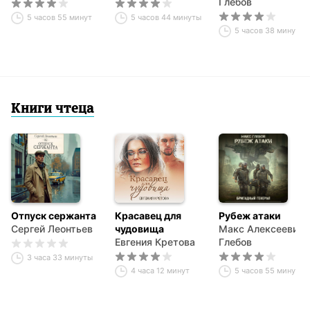
Глебов
5 часов 55 минут
5 часов 44 минуты
5 часов 38 минут
Книги чтеца
Отпуск сержанта
Красавец для
Рубеж атаки
Сергей Леонтьев
чудовища
Макс Алексеевич
Евгения Кретова
Глебов
3 часа 33 минуты
4 часа 12 минут
5 часов 55 минут