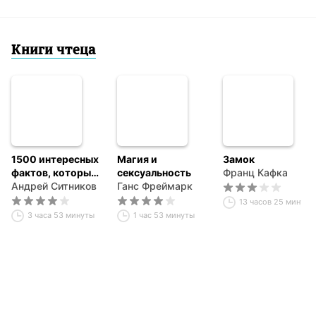
году
Книги чтеца
1500 интересных
Магия и
Замок
фактов, которые
сексуальность
Франц Кафка
поражают
Андрей Ситников
Ганс Фреймарк
воображение.
13 часов 25 минут
Выпуск 1
3 часа 53 минуты
1 час 53 минуты