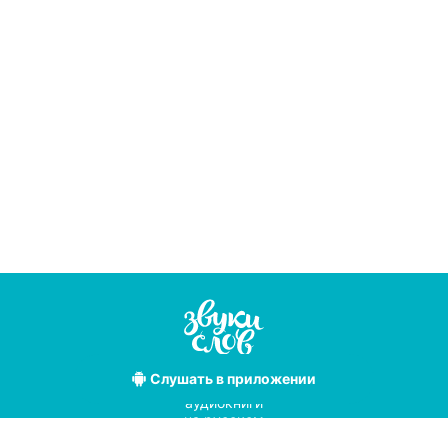
Слушать
в приложении
Лучшие
аудиокниги
на русском
языке