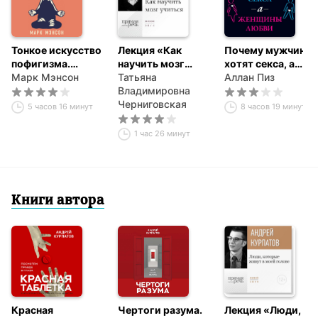
Тонкое искусство
Лекция «Как
Почему мужчины
пофигизма.
научить мозг
хотят секса, а
Парадоксальный
Марк Мэнсон
учиться»
Татьяна
женщины любви
Аллан Пиз
способ жить
Владимировна
счастливо
Черниговская
5 часов 16 минут
8 часов 19 минут
1 час 26 минут
Книги автора
Красная
Чертоги разума.
Лекция «Люди,