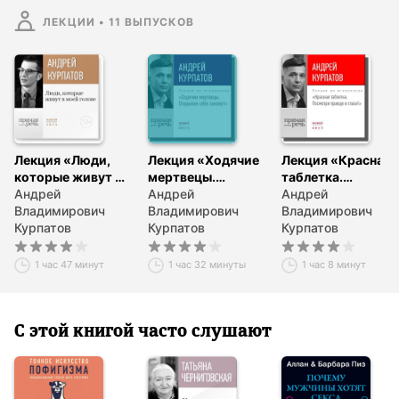
ЛЕКЦИИ
•
11
ВЫПУСКОВ
Лекция «Люди,
Лекция «Ходячие
Лекция «Красная
которые живут в
мертвецы.
таблетка.
моей голове»
Андрей
Открывая себя
Андрей
Посмотри правде
Андрей
Владимирович
заново!»
Владимирович
в глаза!»
Владимирович
Курпатов
Курпатов
Курпатов
1 час 47 минут
1 час 32 минуты
1 час 8 минут
С этой книгой часто слушают