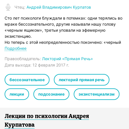
Чтец
:
Андрей Владимирович Курпатов
Сто лет психологи блуждали в потемках: одни терялись во
мраке бессознательного, другие называли нашу голову
«черным ящиком», третьи уповали на эфемерную
экзистенцию.
Но теперь с этой неопределенностью покончено: «черный
ящик» вскрыт нейронаукой – «бессознательное» уже
Подробнее
больше не тайна, а экзистенция признана банальной
Правообладатель:
Лекторий «Прямая Речь»
фальшивкой.
Дата выхода:
12 февраля 2017 г.
Что ж, самое время задуматься о том, как
воспользоваться новейшими открытиями наук о мозге!
Есть ли у нас «свободная воля»?
бессознательное
лекторий прямая речь
Как жить, если все за нас решает извилистая биомасса в
полтора килограмма весом?
лекции
подсознание
экзистенциализм
Можем ли мы прожить по-настоящему свою жизнь, или же
мы заложники своих генов, культуры и происхождения?
Проще говоря: ходячие ли мы мертвецы или право имеем?
Лекции по психологии Андрея
Курпатова