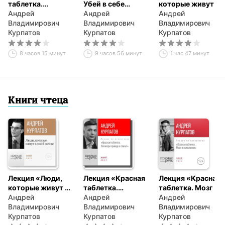
таблетка.
Убей в себе
которые живут в
Посмотри правде
Андрей
идиота!
Андрей
моей голове»
Андрей
в глаза
Владимирович
Владимирович
Владимирович
Курпатов
Курпатов
Курпатов
8 часов 15 минут
9 часов 56 минут
1 час 47 минут
Книги чтеца
Лекция «Люди,
Лекция «Красная
Лекция «Красная
которые живут в
таблетка.
таблетка. Мозг и
моей голове»
Андрей
Посмотри правде
Андрей
психология»
Андрей
Владимирович
в глаза!»
Владимирович
Владимирович
Курпатов
Курпатов
Курпатов