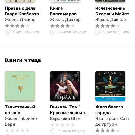
Правда о деле
Книга
Исчезновение
Гарри Квеберта
Балтиморов
Стефани Мейлер
Жоэль Диккер
Жоэль Диккер
Жоэль Диккер
21 час 31 минута
14 часов 50 минут
20 часов 30 минут
Книги чтеца
Таинственный
Гвихоль. Том 1.
Жало белого
остров
Красные чернила
города
Жюль Габриэль
смерти
Вероника Шэн
Эва Гарсиа Саэнс
Верн
де Уртури
13 часов 58 минут