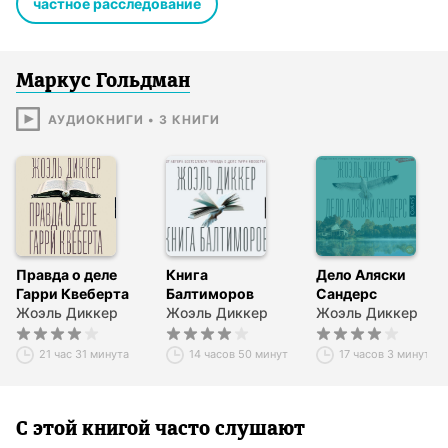
частное расследование
© Joël Dicker, 2022
© И. Стаф, перевод на русский язык, 2023
© А. Бондаренко, художественное оформление, макет,
2023
Маркус Гольдман
© ООО «Издательство АСТ», 2023
Издательство CORPUS ®
АУДИОКНИГИ
•
3
КНИГИ
Правда о деле
Книга
Дело Аляски
Гарри Квеберта
Балтиморов
Сандерс
Жоэль Диккер
Жоэль Диккер
Жоэль Диккер
21 час 31 минута
14 часов 50 минут
17 часов 3 минуты
С этой книгой часто слушают