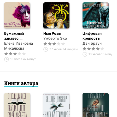
Бумажный
Имя Розы
Цифровая
занавес,
Умберто Эко
крепость
стеклянная
Елена Ивановна
Дэн Браун
корона
Михалкова
27 часов 24 минуты
13 часов 16 минут
10 часов 47 минут
Книги автора